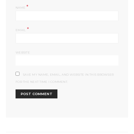
*
NAME
*
EMAIL
WEBSITE
SAVE MY NAME, EMAIL, AND WEBSITE IN THIS BROWSER
FOR THE NEXT TIME I COMMENT.