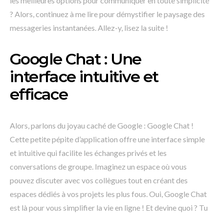
les meilleures options pour communiquer en toute simplicité
? Alors, continuez à me lire pour démystifier le paysage des
messageries instantanées. Allez-y, lisez la suite !
Google Chat : Une
interface intuitive et
efficace
Alors, parlons du joyau caché de Google : Google Chat !
Cette petite pépite d’application offre une interface simple
et intuitive qui facilite les échanges privés et les
conversations de groupe. Imaginez un espace où vous
pouvez discuter avec vos collègues tout en créant des
espaces dédiés à vos projets les plus fous. Oui, Google Chat
est là pour vous simplifier la vie en ligne ! Et devine quoi ? Tu