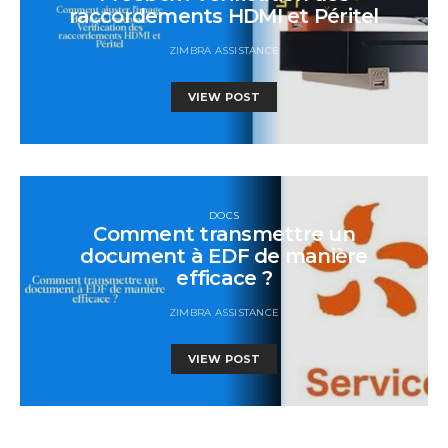
raccordements HDMI et Péritel
ZIMBRA ASSISTANCE
VIEW POST
DOCS
Comment transmettre un
document à EDF de manière
efficace ?
ZIMBRA ASSISTANCE
VIEW POST