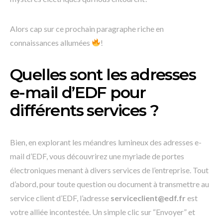
Alors cap sur ce prochain paragraphe riche en
connaissances allumées
!
Quelles sont les adresses
e-mail d’EDF pour
différents services ?
Bien, en explorant les méandres lumineux des adresses e-
mail d’EDF, vous découvrirez une myriade de portes
électroniques menant à divers services de l’entreprise. Tout
d’abord, pour toute question ou document à transmettre au
service client d’EDF, l’adresse
serviceclient@edf.fr
est
votre alliée incontestée. Un simple clic sur “Envoyer” et