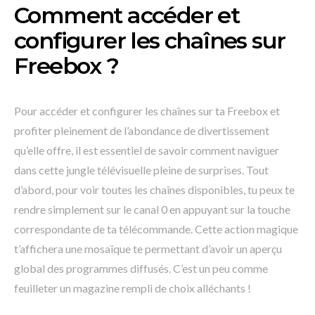
Comment accéder et
configurer les chaînes sur
Freebox ?
Pour accéder et configurer les chaînes sur ta Freebox et
profiter pleinement de l’abondance de divertissement
qu’elle offre, il est essentiel de savoir comment naviguer
dans cette jungle télévisuelle pleine de surprises. Tout
d’abord, pour voir toutes les chaînes disponibles, tu peux te
rendre simplement sur le canal 0 en appuyant sur la touche
correspondante de ta télécommande. Cette action magique
t’affichera une mosaïque te permettant d’avoir un aperçu
global des programmes diffusés. C’est un peu comme
feuilleter un magazine rempli de choix alléchants !