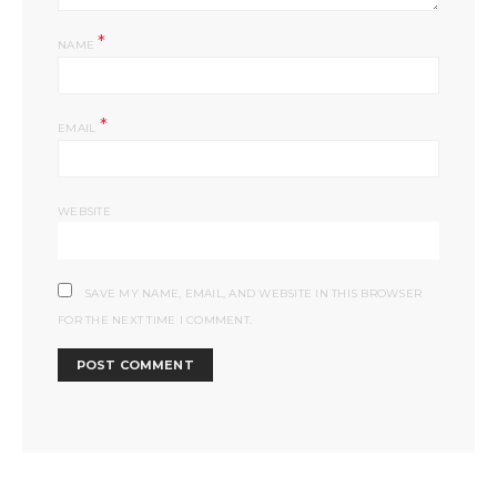
*
NAME
*
EMAIL
WEBSITE
SAVE MY NAME, EMAIL, AND WEBSITE IN THIS BROWSER
FOR THE NEXT TIME I COMMENT.