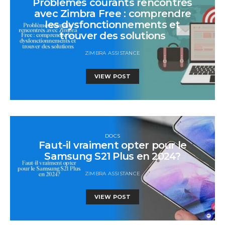
Problèmes courants rencontrés
avec Zimbra Free : comprendre
les dysfonctionnements et
trouver des solutions
ZIMBRA ASSISTANCE
VIEW POST
DOCS
Faut-il vraiment opter pour le
Samsung S21 Plus en 2024?
ZIMBRA ASSISTANCE
VIEW POST