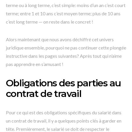
terme ou à long terme, c’est simple: moins d’un an c’est court
terme; entre 1 et 10 ans c’est moyen terme; plus de 10 ans
c’est long terme — on reste dans le concret !
Alors maintenant que nous avons déchiffré cet univers
juridique ensemble, pourquoi ne pas continuer cette plongée
instructive dans les pages suivantes? Après tout qui n’aime
pas apprendre en s’amusant !
Obligations des parties au
contrat de travail
Pour ce qui est des obligations spécifiques du salarié dans
un contrat de travail, il y a quelques points clés à garder en
tête. Premièrement, le salarié se doit de respecter le