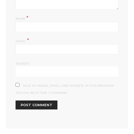
*
NAME
*
EMAIL
WEBSITE
SAVE MY NAME, EMAIL, AND WEBSITE IN THIS BROWSER
FOR THE NEXT TIME I COMMENT.