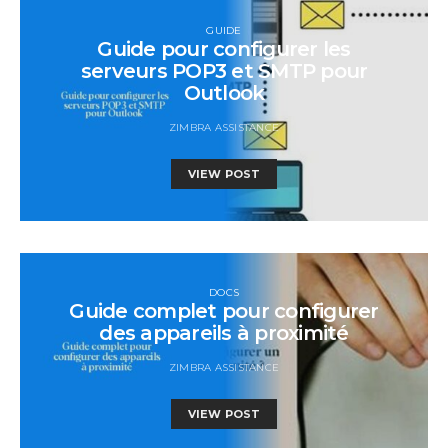
GUIDE
Guide pour configurer les
serveurs POP3 et SMTP pour
Outlook
ZIMBRA ASSISTANCE
VIEW POST
DOCS
Guide complet pour configurer
des appareils à proximité
ZIMBRA ASSISTANCE
VIEW POST