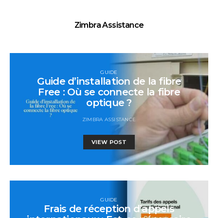
Zimbra Assistance
GUIDE
Guide d’installation de la fibre
Free : Où se connecte la fibre
optique ?
ZIMBRA ASSISTANCE
VIEW POST
GUIDE
Frais de réception d’appels