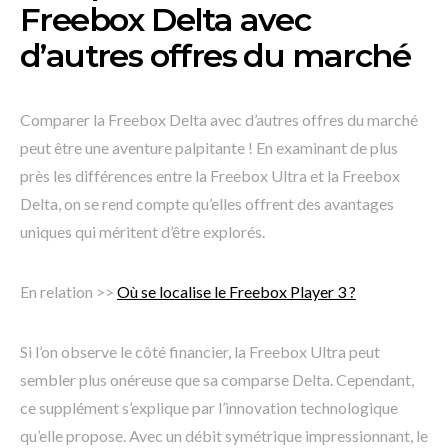
Freebox Delta avec
d’autres offres du marché
Comparer la Freebox Delta avec d’autres offres du marché
peut être une aventure palpitante ! En examinant de plus
près les différences entre la Freebox Ultra et la Freebox
Delta, on se rend compte qu’elles offrent des avantages
uniques qui méritent d’être explorés.
En relation >>
Où se localise le Freebox Player 3 ?
Si l’on observe le côté financier, la Freebox Ultra peut
sembler plus onéreuse que sa comparse Delta. Cependant,
ce supplément s’explique par l’innovation technologique
qu’elle propose. Avec un débit symétrique impressionnant, le