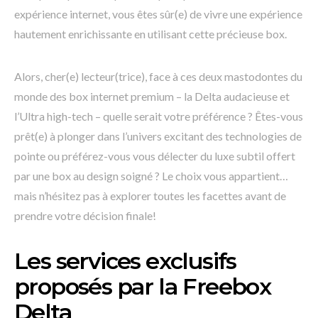
expérience internet, vous êtes sûr(e) de vivre une expérience
hautement enrichissante en utilisant cette précieuse box.
Alors, cher(e) lecteur(trice), face à ces deux mastodontes du
monde des box internet premium – la Delta audacieuse et
l’Ultra high-tech – quelle serait votre préférence ? Êtes-vous
prêt(e) à plonger dans l’univers excitant des technologies de
pointe ou préférez-vous vous délecter du luxe subtil offert
par une box au design soigné ? Le choix vous appartient…
mais n’hésitez pas à explorer toutes les facettes avant de
prendre votre décision finale!
Les services exclusifs
proposés par la Freebox
Delta