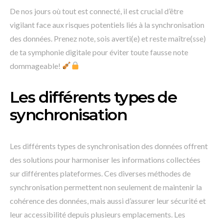
De nos jours où tout est connecté, il est crucial d’être
vigilant face aux risques potentiels liés à la synchronisation
des données. Prenez note, sois averti(e) et reste maître(sse)
de ta symphonie digitale pour éviter toute fausse note
dommageable!
Les différents types de
synchronisation
Les différents types de synchronisation des données offrent
des solutions pour harmoniser les informations collectées
sur différentes plateformes. Ces diverses méthodes de
synchronisation permettent non seulement de maintenir la
cohérence des données, mais aussi d’assurer leur sécurité et
leur accessibilité depuis plusieurs emplacements. Les