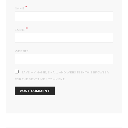
*
NAME
*
EMAIL
WEBSITE
SAVE MY NAME, EMAIL, AND WEBSITE IN THIS BROWSER
FOR THE NEXT TIME I COMMENT.