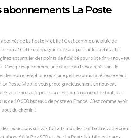
s abonnements La Poste
x abonnés de La Poste Mobile ! C’est comme une pluie de
t-ce pas ? Cette compagnie ne lésine pas sur les petits plus
aginez accumuler des points de fidélité pour obtenir un nouveau
is. C’est presque comme une chasse au trésor mais sans le
perdez votre téléphone ou si une petite souris facétieuse vient
e ! La Poste Mobile vous prête gracieusement un nouveau
ez votre nouvelle perle rare. Et pour couronner le tout, leur
 plus de 10 000 bureaux de poste en France. C’est comme avoir
u bout du chemin !
oir des réductions sur vos forfaits mobiles fait battre votre cœur
tant abonné à la Box SFR et chez La Poste Mobile, préparez-