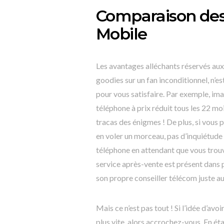
Comparaison de
Mobile
Les avantages alléchants réservés au
goodies sur un fan inconditionnel, n’es
pour vous satisfaire. Par exemple, im
téléphone à prix réduit tous les 22 mo
tracas des énigmes ! De plus, si vous 
en voler un morceau, pas d’inquiétud
téléphone en attendant que vous trouvi
service après-vente est présent dans
son propre conseiller télécom juste a
Mais ce n’est pas tout ! Si l’idée d’av
plus vite, alors accrochez-vous. En é