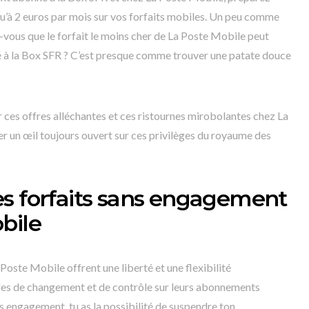
squ’à 2 euros par mois sur vos forfaits mobiles. Un peu comme
vous que le forfait le moins cher de La Poste Mobile peut
é à la Box SFR ? C’est presque comme trouver une patate douce
ur ces offres alléchantes et ces ristournes mirobolantes chez La
r un œil toujours ouvert sur ces privilèges du royaume des
s forfaits sans engagement
bile
oste Mobile offrent une liberté et une flexibilité
ides de changement et de contrôle sur leurs abonnements
s engagement, tu as la possibilité de suspendre ton