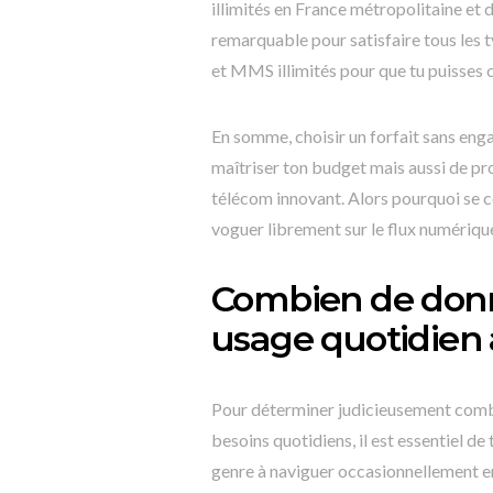
illimités en France métropolitaine e
remarquable pour satisfaire tous les t
et MMS illimités pour que tu puisses 
En somme, choisir un forfait sans en
maîtriser ton budget mais aussi de pr
télécom innovant. Alors pourquoi se c
voguer librement sur le flux numériqu
Combien de donn
usage quotidien 
Pour déterminer judicieusement combi
besoins quotidiens, il est essentiel de 
genre à naviguer occasionnellement en