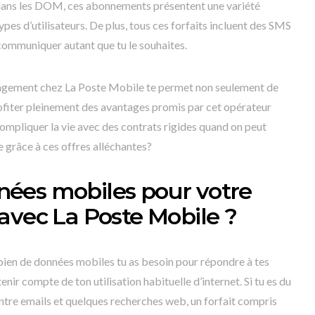
t dans les DOM, ces abonnements présentent une variété
ypes d’utilisateurs. De plus, tous ces forfaits incluent des SMS
communiquer autant que tu le souhaites.
gagement chez La Poste Mobile te permet non seulement de
ofiter pleinement des avantages promis par cet opérateur
ompliquer la vie avec des contrats rigides quand on peut
e grâce à ces offres alléchantes?
ées mobiles pour votre
avec La Poste Mobile ?
en de données mobiles tu as besoin pour répondre à tes
tenir compte de ton utilisation habituelle d’internet. Si tu es du
tre emails et quelques recherches web, un forfait compris