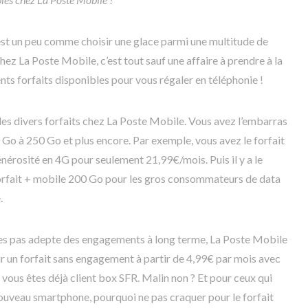
’est un peu comme choisir une glace parmi une multitude de
chez La Poste Mobile, c’est tout sauf une affaire à prendre à la
ents forfaits disponibles pour vous régaler en téléphonie !
 les divers forfaits chez La Poste Mobile. Vous avez l’embarras
 Go à 250 Go et plus encore. Par exemple, vous avez le forfait
nérosité en 4G pour seulement 21,99€/mois. Puis il y a le
orfait + mobile 200 Go pour les gros consommateurs de data
.
n’êtes pas adepte des engagements à long terme, La Poste Mobile
r un forfait sans engagement à partir de 4,99€ par mois avec
i vous êtes déjà client box SFR. Malin non ? Et pour ceux qui
 nouveau smartphone, pourquoi ne pas craquer pour le forfait