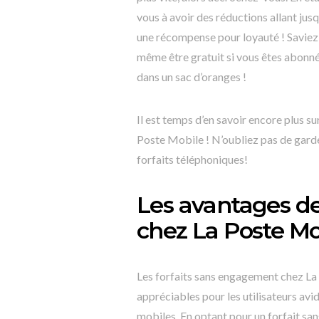
vous à avoir des réductions allant ju
une récompense pour loyauté ! Saviez-
même être gratuit si vous êtes abonn
dans un sac d’oranges !
Il est temps d’en savoir encore plus s
Poste Mobile ! N’oubliez pas de garde
forfaits téléphoniques!
Les avantages de
chez La Poste Mo
Les forfaits sans engagement chez La P
appréciables pour les utilisateurs av
mobiles. En optant pour un forfait san