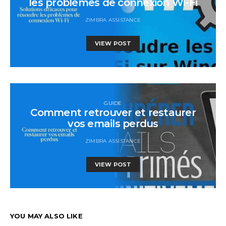
les problèmes de connexion Wi-Fi
ZIMBRA ASSISTANCE
VIEW POST
GUIDE
Comment retrouver et restaurer
vos emails perdus
ZIMBRA ASSISTANCE
VIEW POST
YOU MAY ALSO LIKE