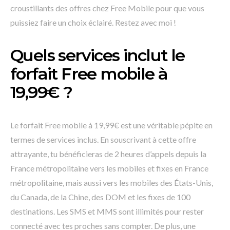
croustillants des offres chez Free Mobile pour que vous
puissiez faire un choix éclairé. Restez avec moi !
Quels services inclut le
forfait Free mobile à
19,99€ ?
Le forfait Free mobile à 19,99€ est une véritable pépite en
termes de services inclus. En souscrivant à cette offre
attrayante, tu bénéficieras de 2 heures d’appels depuis la
France métropolitaine vers les mobiles et fixes en France
métropolitaine, mais aussi vers les mobiles des États-Unis,
du Canada, de la Chine, des DOM et les fixes de 100
destinations. Les SMS et MMS sont illimités pour rester
connecté avec tes proches sans compter. De plus, une