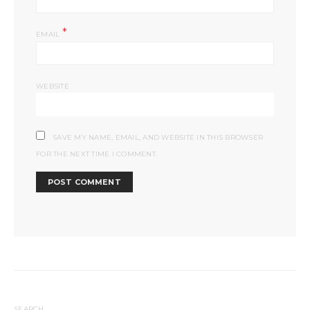
*
EMAIL
WEBSITE
SAVE MY NAME, EMAIL, AND WEBSITE IN THIS BROWSER
FOR THE NEXT TIME I COMMENT.
SEARCH