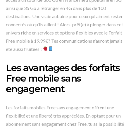
ainsi que 35 Go à l’étranger en 4G dans plus de 100
destinations. Une vraie aubaine pour ceux qui aiment rester
connectés où qu’ils aillent ! Alors, prêt(e) à plonger dans cet
univers riche en services et options flexibles avec le Forfait
Free mobile à 19.99€? Tes communications n’auront jamais
été aussi fruitées !
Les avantages des forfaits
Free mobile sans
engagement
Les forfaits mobiles Free sans engagement offrent une
flexibilité et une liberté très appréciées. En optant pour un
abonnement sans engagement chez Free, tu as la possibilité