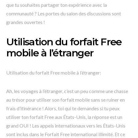
que tu souhaites partager ton expérience avec la
communauté ? Les portes du salon des discussions sont
grandes ouvertes !
Utilisation du forfait Free
mobile à l’étranger
Utilisation du forfait Free mobile à l’étranger:
Ah, les voyages à l’étranger, c’est un peu comme une chasse
au trésor pour utiliser son forfait mobile sans se ruiner en
frais d’itinérance ! Alors, toi qui te demandes si tu peux
utiliser ton forfait Free aux États-Unis, la réponse est un
grand OUI ! Les appels internationaux vers les États-Unis
sont inclus dans le Forfait Free international illimité. Et ce