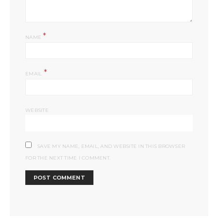
*
NAME
*
EMAIL
WEBSITE
SAVE MY NAME, EMAIL, AND WEBSITE IN THIS BROWSER
FOR THE NEXT TIME I COMMENT.