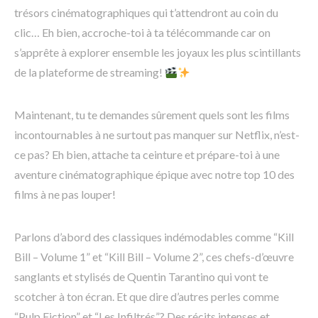
trésors cinématographiques qui t’attendront au coin du
clic… Eh bien, accroche-toi à ta télécommande car on
s’apprête à explorer ensemble les joyaux les plus scintillants
de la plateforme de streaming!
Maintenant, tu te demandes sûrement quels sont les films
incontournables à ne surtout pas manquer sur Netflix, n’est-
ce pas? Eh bien, attache ta ceinture et prépare-toi à une
aventure cinématographique épique avec notre top 10 des
films à ne pas louper!
Parlons d’abord des classiques indémodables comme “Kill
Bill – Volume 1” et “Kill Bill – Volume 2”, ces chefs-d’œuvre
sanglants et stylisés de Quentin Tarantino qui vont te
scotcher à ton écran. Et que dire d’autres perles comme
“Pulp Fiction” et “Les Infiltrés”? Des récits intenses et