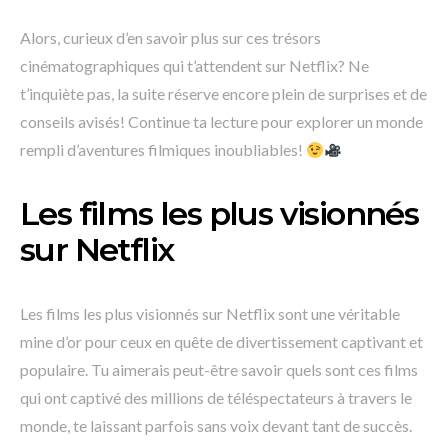
Alors, curieux d’en savoir plus sur ces trésors
cinématographiques qui t’attendent sur Netflix? Ne
t’inquiète pas, la suite réserve encore plein de surprises et de
conseils avisés! Continue ta lecture pour explorer un monde
rempli d’aventures filmiques inoubliables!
Les films les plus visionnés
sur Netflix
Les films les plus visionnés sur Netflix sont une véritable
mine d’or pour ceux en quête de divertissement captivant et
populaire. Tu aimerais peut-être savoir quels sont ces films
qui ont captivé des millions de téléspectateurs à travers le
monde, te laissant parfois sans voix devant tant de succès.