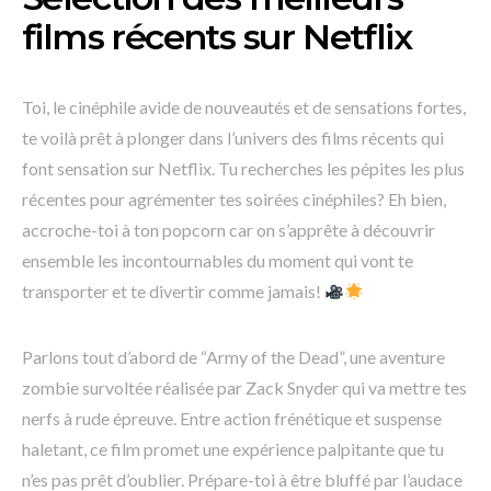
films récents sur Netflix
Toi, le cinéphile avide de nouveautés et de sensations fortes,
te voilà prêt à plonger dans l’univers des films récents qui
font sensation sur Netflix. Tu recherches les pépites les plus
récentes pour agrémenter tes soirées cinéphiles? Eh bien,
accroche-toi à ton popcorn car on s’apprête à découvrir
ensemble les incontournables du moment qui vont te
transporter et te divertir comme jamais!
Parlons tout d’abord de “Army of the Dead”, une aventure
zombie survoltée réalisée par Zack Snyder qui va mettre tes
nerfs à rude épreuve. Entre action frénétique et suspense
haletant, ce film promet une expérience palpitante que tu
n’es pas prêt d’oublier. Prépare-toi à être bluffé par l’audace