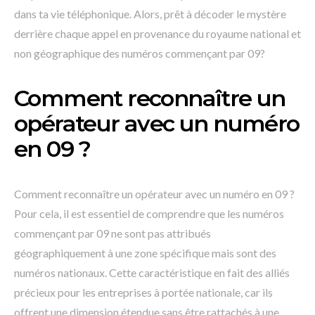
dans ta vie téléphonique. Alors, prêt à décoder le mystère
derrière chaque appel en provenance du royaume national et
non géographique des numéros commençant par 09?
Comment reconnaître un
opérateur avec un numéro
en 09 ?
Comment reconnaître un opérateur avec un numéro en 09 ?
Pour cela, il est essentiel de comprendre que les numéros
commençant par 09 ne sont pas attribués
géographiquement à une zone spécifique mais sont des
numéros nationaux. Cette caractéristique en fait des alliés
précieux pour les entreprises à portée nationale, car ils
offrent une dimension étendue sans être rattachés à une