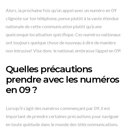
Alors, la prochaine fois qu’un appel avec un numéro en 09
clignote sur ton téléphone, pense plutôt à la vaste étendue
nationale de cette communication plutôt qu’à une
quelconque localisation spécifique. Ces numéros nationaux
ont toujours quelque chose de nouveau à dire de manière
non intrusive! Vise donc le national, embrasse l’appel en 09!
Quelles précautions
prendre avec les numéros
en 09 ?
Lorsqu’il s’agit des numéros commençant par 09, il est
important de prendre certaines précautions pour naviguer
en toute quiétude dans le monde des télécommunications.