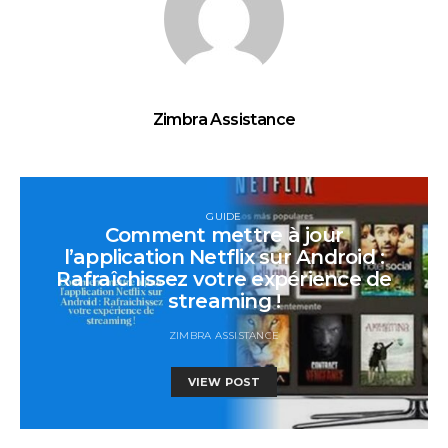
Zimbra Assistance
GUIDE
Comment mettre à jour
l’application Netflix sur Android :
Rafraîchissez votre expérience de
streaming !
ZIMBRA ASSISTANCE
VIEW POST