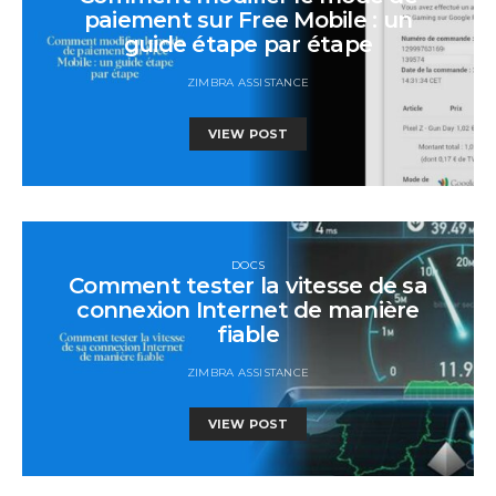
paiement sur Free Mobile : un
guide étape par étape
ZIMBRA ASSISTANCE
VIEW POST
DOCS
Comment tester la vitesse de sa
connexion Internet de manière
fiable
ZIMBRA ASSISTANCE
VIEW POST