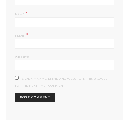
*
NAME
*
EMAIL
WEBSITE
SAVE MY NAME, EMAIL, AND WEBSITE IN THIS BROWSER
FOR THE NEXT TIME I COMMENT.