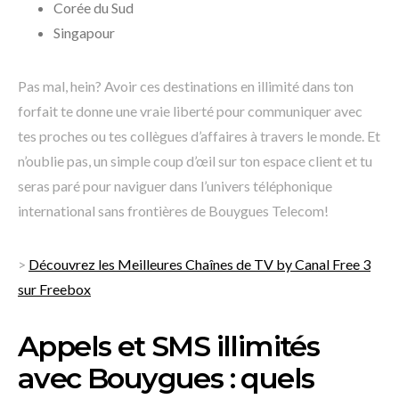
Corée du Sud
Singapour
Pas mal, hein? Avoir ces destinations en illimité dans ton
forfait te donne une vraie liberté pour communiquer avec
tes proches ou tes collègues d’affaires à travers le monde. Et
n’oublie pas, un simple coup d’œil sur ton espace client et tu
seras paré pour naviguer dans l’univers téléphonique
international sans frontières de Bouygues Telecom!
>
Découvrez les Meilleures Chaînes de TV by Canal Free 3
sur Freebox
Appels et SMS illimités
avec Bouygues : quels