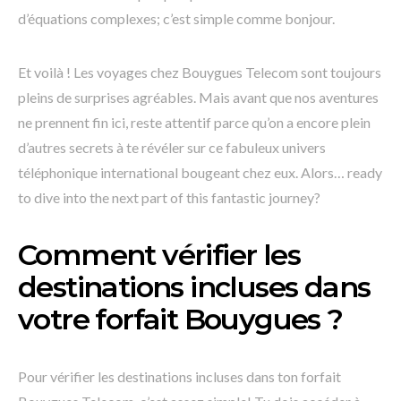
d’équations complexes; c’est simple comme bonjour.
Et voilà ! Les voyages chez Bouygues Telecom sont toujours
pleins de surprises agréables. Mais avant que nos aventures
ne prennent fin ici, reste attentif parce qu’on a encore plein
d’autres secrets à te révéler sur ce fabuleux univers
téléphonique international bougeant chez eux. Alors… ready
to dive into the next part of this fantastic journey?
Comment vérifier les
destinations incluses dans
votre forfait Bouygues ?
Pour vérifier les destinations incluses dans ton forfait