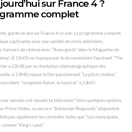
jourd’hui sur France 4 ?
rogramme complet
ante, garde un œil sur France 4 ce soir. Le programme complet
que captivante avec une variété de choix alléchants.
l’univers du cinéma avec “Beau geste” dans le Magazine du
inéma”. À 21h00, ne manque pas le documentaire fascinant “The
porter à 22h38 par la révolution cinématographique des
uite, à 23h40 rejoue le film passionnant “Le pitch cinéma”,
nsorcelant “Josephine Baker, le musical” à 23h45.
 pour demain soir devant ta télévision? Voici quelques options
 sur Prime Video, ou encore “Bohemian Rhapsody” disponible
blie pas également les comédies telles que “Les municipaux,
ts comme “King’s Land”.