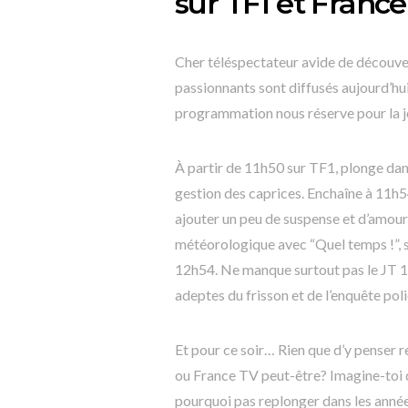
sur TF1 et Franc
Cher téléspectateur avide de découver
passionnants sont diffusés aujourd’hu
programmation nous réserve pour la 
À partir de 11h50 sur TF1, plonge dans
gestion des caprices. Enchaîne à 11h5
ajouter un peu de suspense et d’amour
météorologique avec “Quel temps !”, s
12h54. Ne manque surtout pas le JT 13
adeptes du frisson et de l’enquête pol
Et pour ce soir… Rien que d’y penser r
ou France TV peut-être? Imagine-toi 
pourquoi pas replonger dans les années