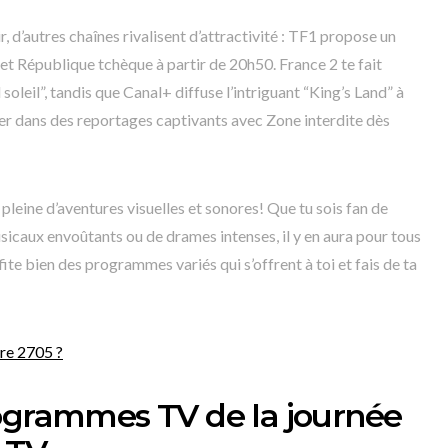
r, d’autres chaînes rivalisent d’attractivité : TF1 propose un
t République tchèque à partir de 20h50. France 2 te fait
 soleil”, tandis que Canal+ diffuse l’intriguant “King’s Land” à
ger dans des reportages captivants avec Zone interdite dès
 pleine d’aventures visuelles et sonores! Que tu sois fan de
icaux envoûtants ou de drames intenses, il y en aura pour tous
fite bien des programmes variés qui s’offrent à toi et fais de ta
re 2705 ?
rogrammes TV de la journée