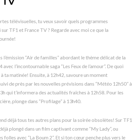
e TV
tes télévisuelles, tu veux savoir quels programmes
i sur TF1 et France TV ? Regarde avec moi ce que la
journée!
 l’émission “Air de familles” abordant le thème délicat de la
4 avec l’incontournable saga “Les Feux de l’amour”. De quoi
 à ta matinée! Ensuite, à 12h42, savoure un moment
uivi de près par les nouvelles prévisions dans “Météo 12h50” à
h qui t’informera des actualités fraîches à 12h58. Pour les
icière, plonge dans “Profilage” à 13h40.
end déjà tous tes autres plans pour la soirée obsolètes! Sur TF1
déjà plongé dans un film captivant comme “My Lady”, ou
 folles avec “La Boum 2”. Et si ton cœur penche plus vers le