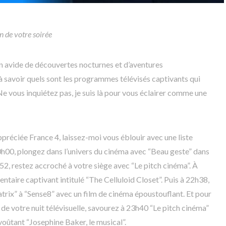
 de votre soirée
on avide de découvertes nocturnes et d’aventures
 savoir quels sont les programmes télévisés captivants qui
Ne vous inquiétez pas, je suis là pour vous éclairer comme une
appréciée France 4, laissez-moi vous éblouir avec une liste
00, plongez dans l’univers du cinéma avec “Beau geste” dans
52, restez accroché à votre siège avec “Le pitch cinéma”. À
taire captivant intitulé “The Celluloid Closet”. Puis à 22h38,
rix” à “Sense8” avec un film de cinéma époustouflant. Et pour
n de votre nuit télévisuelle, savourez à 23h40 “Le pitch cinéma”
nvoûtant “Josephine Baker, le musical”.