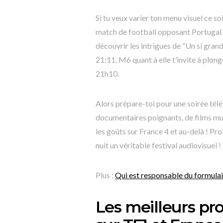
Si tu veux varier ton menu visuel ce soi
match de football opposant Portugal e
découvrir les intrigues de “Un si grand
21:11. M6 quant à elle t’invite à plon
21h10.
Alors prépare-toi pour une soirée télé
documentaires poignants, de films mus
les goûts sur France 4 et au-delà ! Pro
nuit un véritable festival audiovisuel !
Plus :
Qui est responsable du formulai
Les meilleurs p