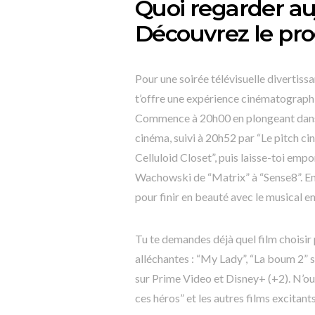
Quoi regarder au
Découvrez le p
Pour une soirée télévisuelle divertiss
t’offre une expérience cinématographi
Commence à 20h00 en plongeant dans 
cinéma, suivi à 20h52 par “Le pitch c
Celluloid Closet”, puis laisse-toi em
Wachowski de “Matrix” à “Sense8”. Ens
pour finir en beauté avec le musical e
Tu te demandes déjà quel film choisir
alléchantes : “My Lady”, “La boum 2”
sur Prime Video et Disney+ (+2). N’ou
ces héros” et les autres films excitan