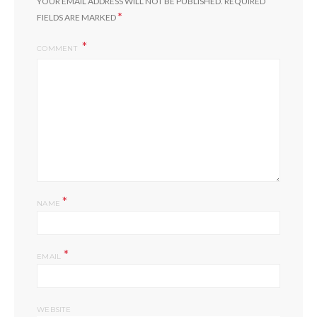
YOUR EMAIL ADDRESS WILL NOT BE PUBLISHED.
REQUIRED
*
FIELDS ARE MARKED
COMMENT
*
NAME
*
EMAIL
WEBSITE