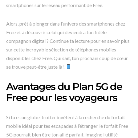
smartphones sur le réseau performant de Free.
Alors, prêt à plonger dans l’univers des smartphones chez
Free et à découvrir celui qui deviendra ton fidèle
compagnon digital ? Continue ta lecture pour en savoir plus
sur cette incroyable sélection de téléphones mobiles
disponibles chez Free. Qui sait, ton prochain coup de cœur
se trouve peut-être juste là !
Avantages du Plan 5G de
Free pour les voyageurs
Si tu es un globe-trotter invétéré à la recherche du forfait
mobile idéal pour tes escapades à l’étranger, le forfait Free
5G pourrait bien être ton allié parfait. Imagine l’utilité