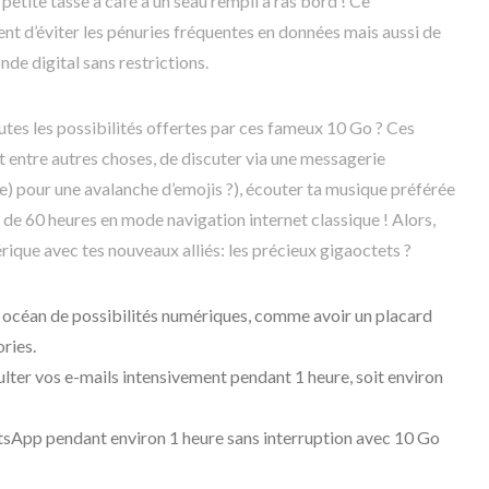
etite tasse à café à un seau rempli à ras bord ! Ce
t d’éviter les pénuries fréquentes en données mais aussi de
nde digital sans restrictions.
toutes les possibilités offertes par ces fameux 10 Go ? Ces
 entre autres choses, de discuter via une messagerie
e) pour une avalanche d’emojis ?), écouter ta musique préférée
 de 60 heures en mode navigation internet classique ! Alors,
ique avec tes nouveaux alliés: les précieux gigaoctets ?
n océan de possibilités numériques, comme avoir un placard
ories.
lter vos e-mails intensivement pendant 1 heure, soit environ
tsApp pendant environ 1 heure sans interruption avec 10 Go