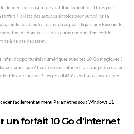
 de données tu consommes habituellement ou si tu as peur
forfait, il existe des astuces simples pour surveiller ta
e, rends-toi dans les paramètres puis clique sur « Réseau de
ommation de données ». Là, tu auras une vue d’ensemble
mite à ne pas dépasser.
e infini d’opportunités numériques avec tes 10 Go magiques ?
dance numérique ? Peut-être marathoner ta série préférée sur
rminables sur Deezer ? Les possibilités sont aussi vastes que
ccéder facilement au menu Paramètres sous Windows 11
un forfait 10 Go d’internet