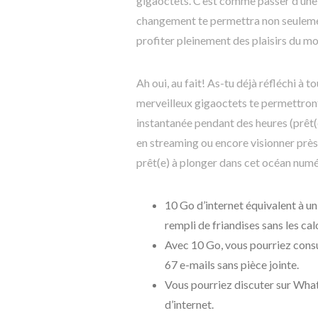
gigaoctets. C’est comme passer d’une p
changement te permettra non seulemen
profiter pleinement des plaisirs du mo
Ah oui, au fait! As-tu déjà réfléchi à 
merveilleux gigaoctets te permettront
instantanée pendant des heures (prêt(
en streaming ou encore visionner près
prêt(e) à plonger dans cet océan numér
10 Go d’internet équivalent à u
rempli de friandises sans les cal
Avec 10 Go, vous pourriez consu
67 e-mails sans pièce jointe.
Vous pourriez discuter sur Wha
d’internet.