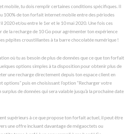
t mobile, tu dois remplir certaines conditions spécifiques. Il
u 100% de ton forfait internet mobile entre des périodes
il 2020 et/ou entre le 1er et le 10 mai 2020. Une fois ces
er de la recharge de 10 Go pour agrémenter ton expérience
es pépites croustillantes à ta barre chocolatée numérique !
uation où tu as besoin de plus de données que ce que ton forfait
 quelques options simples à ta disposition pour obtenir plus de
eter une recharge directement depuis ton espace client en
et options” puis en choisissant l’option “Recharger votre
un surplus de données qui sera valable jusqu’à la prochaine date
nt supérieurs à ce que propose ton forfait actuel, il peut être
vers une offre incluant davantage de mégaoctets ou