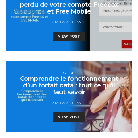
perdu de votre compte Freebox
et Free Mobile
ZIMBRA ASSISTANCE
VIEW POST
GUIDE
Comprendre le fonctionnement
d’un forfait data : tout ce qu’il
faut savoir
ZIMBRA ASSISTANCE
VIEW POST