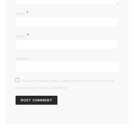
*
NAME
*
EMAIL
WEBSITE
SAVE MY NAME, EMAIL, AND WEBSITE IN THIS BROWSER
FOR THE NEXT TIME I COMMENT.