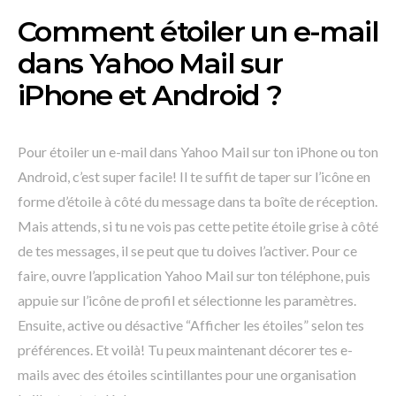
Comment étoiler un e-mail
dans Yahoo Mail sur
iPhone et Android ?
Pour étoiler un e-mail dans Yahoo Mail sur ton iPhone ou ton
Android, c’est super facile! Il te suffit de taper sur l’icône en
forme d’étoile à côté du message dans ta boîte de réception.
Mais attends, si tu ne vois pas cette petite étoile grise à côté
de tes messages, il se peut que tu doives l’activer. Pour ce
faire, ouvre l’application Yahoo Mail sur ton téléphone, puis
appuie sur l’icône de profil et sélectionne les paramètres.
Ensuite, active ou désactive “Afficher les étoiles” selon tes
préférences. Et voilà! Tu peux maintenant décorer tes e-
mails avec des étoiles scintillantes pour une organisation