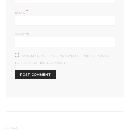
*
EMAIL
WEBSITE
SAVE MY NAME, EMAIL, AND WEBSITE IN THIS BROWSER
FOR THE NEXT TIME I COMMENT.
SEARCH