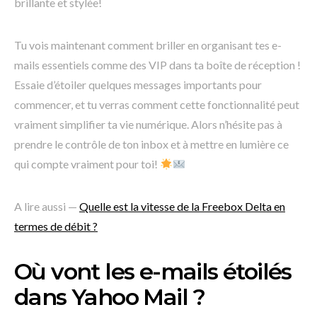
brillante et stylée!
Tu vois maintenant comment briller en organisant tes e-
mails essentiels comme des VIP dans ta boîte de réception !
Essaie d’étoiler quelques messages importants pour
commencer, et tu verras comment cette fonctionnalité peut
vraiment simplifier ta vie numérique. Alors n’hésite pas à
prendre le contrôle de ton inbox et à mettre en lumière ce
qui compte vraiment pour toi!
A lire aussi —
Quelle est la vitesse de la Freebox Delta en
termes de débit ?
Où vont les e-mails étoilés
dans Yahoo Mail ?