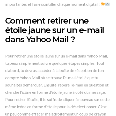
importantes et faire scintiller chaque moment digital !
Comment retirer une
étoile jaune sur un e-mail
dans Yahoo Mail ?
Pour retirer une étoile jaune sur un e-mail dans Yahoo Mail,
tu peux simplement suivre quelques étapes simples. Tout
d’abord, tu devras accéder à la boîte de réception de ton
compte Yahoo Mail où se trouve l’e-mail étoilé que tu
souhaites démarquer. Ensuite, repère l’e-mail en question et
cherche l’icône en forme d’étoile jaune à côté du message.
Pour retirer l’étoile, il te suffit de cliquer à nouveau sur cette
même icône en forme d’étoile pour la déselectionner. C’est
un peu comme effacer maladroitement un coup de crayon