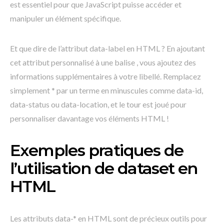
est essentiel pour que JavaScript puisse accéder et
manipuler un élément spécifique.
Et que dire de l’attribut data-label en HTML ? En ajoutant
cet attribut personnalisé à une balise , vous ajoutez des
informations supplémentaires à votre libellé. Remplacez
simplement * par un terme en minuscules comme data-id,
data-status ou data-location, et le tour est joué pour
personnaliser davantage vos éléments HTML !
Exemples pratiques de
l’utilisation de dataset en
HTML
Les attributs data-* en HTML sont de précieux outils pour