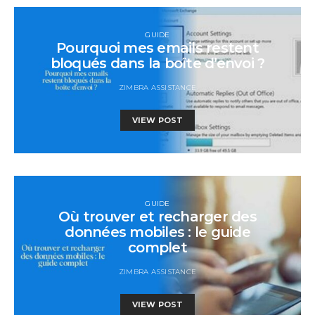
GUIDE
Pourquoi mes emails restent
bloqués dans la boîte d’envoi ?
ZIMBRA ASSISTANCE
VIEW POST
GUIDE
Où trouver et recharger des
données mobiles : le guide
complet
ZIMBRA ASSISTANCE
VIEW POST