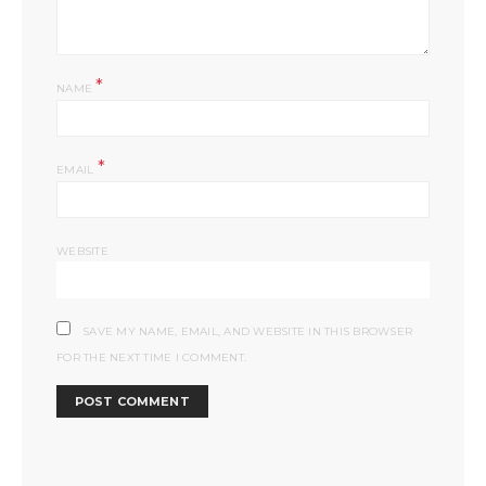
*
NAME
*
EMAIL
WEBSITE
SAVE MY NAME, EMAIL, AND WEBSITE IN THIS BROWSER
FOR THE NEXT TIME I COMMENT.