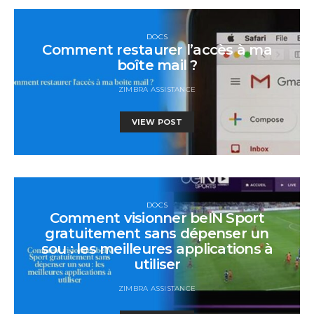
DOCS
Comment restaurer l’accès à ma
boîte mail ?
ZIMBRA ASSISTANCE
VIEW POST
DOCS
Comment visionner beIN Sport
gratuitement sans dépenser un
sou : les meilleures applications à
utiliser
ZIMBRA ASSISTANCE