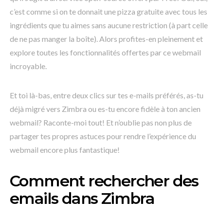
c’est comme si on te donnait une pizza gratuite avec tous les
ingrédients que tu aimes sans aucune restriction (à part celle
de ne pas manger la boîte). Alors profites-en pleinement et
explore toutes les fonctionnalités offertes par ce webmail
incroyable.
Et toi là-bas, entre deux clics sur tes e-mails préférés, as-tu
déjà migré vers Zimbra ou es-tu encore fidèle à ton ancien
webmail? Raconte-moi tout! Et n’oublie pas non plus de
partager tes propres astuces pour rendre l’expérience du
webmail encore plus fantastique!
Comment rechercher des
emails dans Zimbra