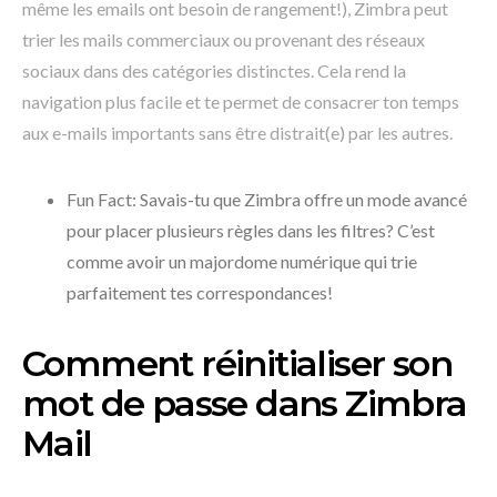
même les emails ont besoin de rangement!), Zimbra peut
trier les mails commerciaux ou provenant des réseaux
sociaux dans des catégories distinctes. Cela rend la
navigation plus facile et te permet de consacrer ton temps
aux e-mails importants sans être distrait(e) par les autres.
Fun Fact: Savais-tu que Zimbra offre un mode avancé
pour placer plusieurs règles dans les filtres? C’est
comme avoir un majordome numérique qui trie
parfaitement tes correspondances!
Comment réinitialiser son
mot de passe dans Zimbra
Mail