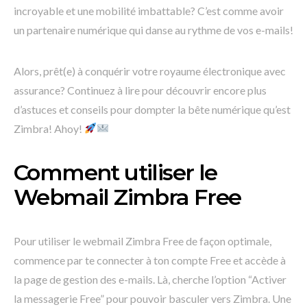
incroyable et une mobilité imbattable? C’est comme avoir
un partenaire numérique qui danse au rythme de vos e-mails!
Alors, prêt(e) à conquérir votre royaume électronique avec
assurance? Continuez à lire pour découvrir encore plus
d’astuces et conseils pour dompter la bête numérique qu’est
Zimbra! Ahoy!
Comment utiliser le
Webmail Zimbra Free
Pour utiliser le webmail Zimbra Free de façon optimale,
commence par te connecter à ton compte Free et accède à
la page de gestion des e-mails. Là, cherche l’option “Activer
la messagerie Free” pour pouvoir basculer vers Zimbra. Une