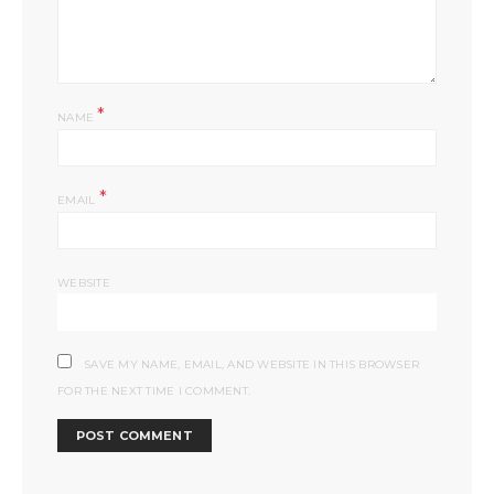
*
NAME
*
EMAIL
WEBSITE
SAVE MY NAME, EMAIL, AND WEBSITE IN THIS BROWSER
FOR THE NEXT TIME I COMMENT.