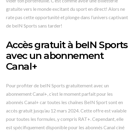
vider ton portefeuille. C’est comme avoir une billetterie
gratuite vers le monde excitant du sport en direct! Alors ne
rate pas cette opportunité et plonge dans l’univers captivant
de beIN Sports sans tarder!
Accès gratuit à beIN Sports
avec un abonnement
Canal+
Pour profiter de beIN Sports gratuitement avec un
abonnement Canal+, c’est le moment parfait pour les
abonnés Canal+ car toutes les chaînes BeIN Sport sont en
accès gratuit jusqu’au 12 mars 2024. Cette offre est valable
pour toutes les formules, y compris RAT+. Cependant, elle
est spécifiquement disponible pour les abonnés Canal ciné