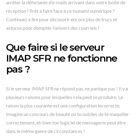
arrêter la déferlante d’e-mails arrivant dans votre boîte de
réception ! Prêt à faire face à ce tsunami numérique ?
Continuez à lire pour découvrir encore plus de trucs et
astuces pour dompter l’univers des courriels !
Que faire si le serveur
IMAP SFR ne fonctionne
pas ?
Si le serveur IMAP SFR ne répond pas, ne panique pas ! Il y a
plusieurs raisons pour lesquelles cela peut se produire. La
raison la plus courante est une configuration incorrecte.
Imagine un concours de beauté où tu oublies de te maquiller
correctement, eh bien ton logiciel de messagerie peut être
dans le même genre de circonstances !