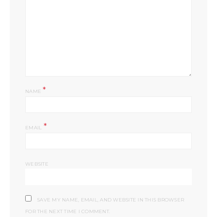
*
NAME
*
EMAIL
WEBSITE
SAVE MY NAME, EMAIL, AND WEBSITE IN THIS BROWSER
FOR THE NEXT TIME I COMMENT.