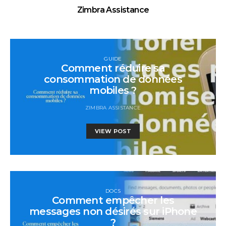
Zimbra Assistance
GUIDE
Comment réduire sa
consommation de données
mobiles ?
ZIMBRA ASSISTANCE
VIEW POST
DOCS
Comment empêcher les
messages non désirés sur iPhone
?