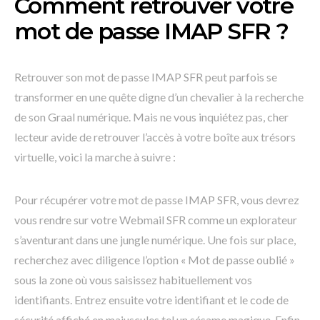
Comment retrouver votre
mot de passe IMAP SFR ?
Retrouver son mot de passe IMAP SFR peut parfois se
transformer en une quête digne d’un chevalier à la recherche
de son Graal numérique. Mais ne vous inquiétez pas, cher
lecteur avide de retrouver l’accès à votre boîte aux trésors
virtuelle, voici la marche à suivre :
Pour récupérer votre mot de passe IMAP SFR, vous devrez
vous rendre sur votre Webmail SFR comme un explorateur
s’aventurant dans une jungle numérique. Une fois sur place,
recherchez avec diligence l’option « Mot de passe oublié »
sous la zone où vous saisissez habituellement vos
identifiants. Entrez ensuite votre identifiant et le code de
sécurité affiché en majuscules tel un sésame magique. Enfin,