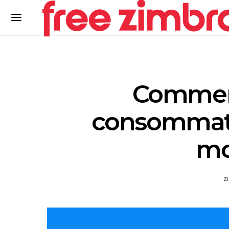
Comment
consommat
mo
Z