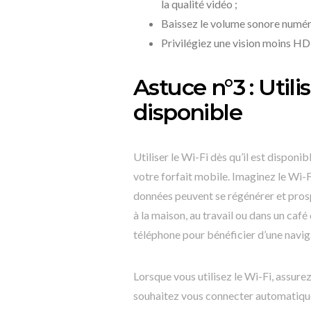
la qualité vidéo ;
Baissez le volume sonore numériq
Privilégiez une vision moins H
Astuce n°3 : Utilis
disponible
Utiliser le Wi-Fi dès qu’il est disponi
votre forfait mobile. Imaginez le Wi-
données peuvent se régénérer et pros
à la maison, au travail ou dans un caf
téléphone pour bénéficier d’une naviga
Lorsque vous utilisez le Wi-Fi, assur
souhaitez vous connecter automatique