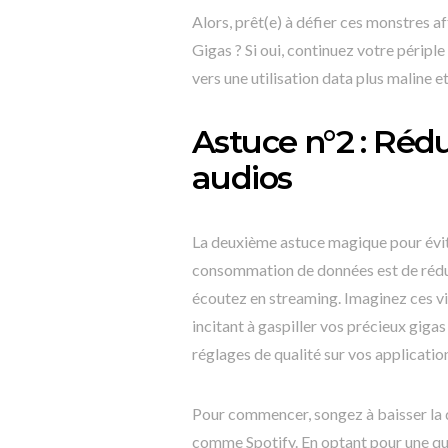
Alors, prêt(e) à défier ces monstres 
Gigas ? Si oui, continuez votre périple
vers une utilisation data plus maline 
Astuce n°2 : Rédu
audios
La deuxième astuce magique pour évite
consommation de données est de rédui
écoutez en streaming. Imaginez ces v
incitant à gaspiller vos précieux giga
réglages de qualité sur vos applicatio
Pour commencer, songez à baisser la q
comme Spotify. En optant pour une qual