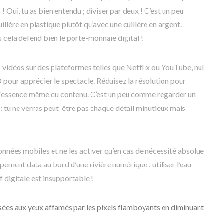
ui, tu as bien entendu ; diviser par deux ! C’est un peu
lère en plastique plutôt qu’avec une cuillère en argent.
s cela défend bien le porte-monnaie digital !
es vidéos sur des plateformes telles que Netflix ou YouTube, nul
 pour apprécier le spectacle. Réduisez la résolution pour
l’essence même du contenu. C’est un peu comme regarder un
: tu ne verras peut-être pas chaque détail minutieux mais
onnées mobiles et ne les activer qu’en cas de nécessité absolue
ement data au bord d’une rivière numérique : utiliser l’eau
f digitale est insupportable !
osées aux yeux affamés par les pixels flamboyants en diminuant