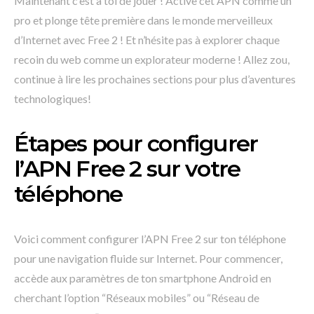
Maintenant c’est à toi de jouer ! Active cet APN comme un
pro et plonge tête première dans le monde merveilleux
d’Internet avec Free 2 ! Et n’hésite pas à explorer chaque
recoin du web comme un explorateur moderne ! Allez zou,
continue à lire les prochaines sections pour plus d’aventures
technologiques!
Étapes pour configurer
l’APN Free 2 sur votre
téléphone
Voici comment configurer l’APN Free 2 sur ton téléphone
pour une navigation fluide sur Internet. Pour commencer,
accède aux paramètres de ton smartphone Android en
cherchant l’option “Réseaux mobiles” ou “Réseau de