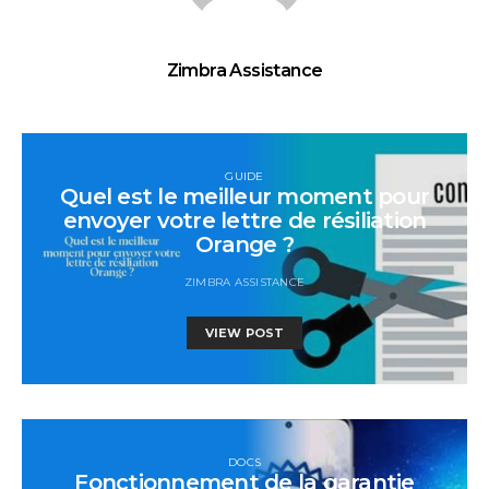
Zimbra Assistance
GUIDE
Quel est le meilleur moment pour
envoyer votre lettre de résiliation
Orange ?
ZIMBRA ASSISTANCE
VIEW POST
DOCS
Fonctionnement de la garantie