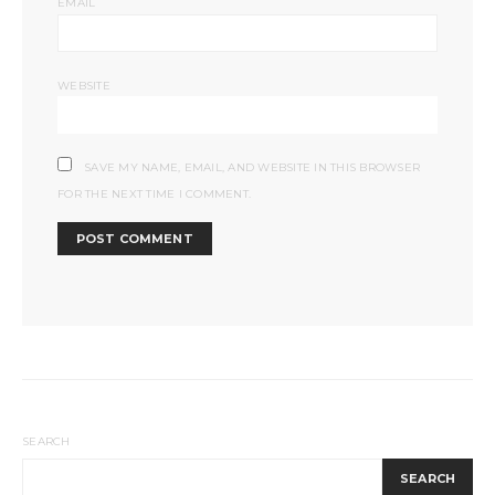
*
EMAIL
WEBSITE
SAVE MY NAME, EMAIL, AND WEBSITE IN THIS BROWSER
FOR THE NEXT TIME I COMMENT.
SEARCH
SEARCH