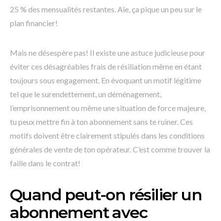
25 % des mensualités restantes. Aïe, ça pique un peu sur le
plan financier!
Mais ne désespère pas! Il existe une astuce judicieuse pour
éviter ces désagréables frais de résiliation même en étant
toujours sous engagement. En évoquant un motif légitime
tel que le surendettement, un déménagement,
l’emprisonnement ou même une situation de force majeure,
tu peux mettre fin à ton abonnement sans te ruiner. Ces
motifs doivent être clairement stipulés dans les conditions
générales de vente de ton opérateur. C’est comme trouver la
faille dans le contrat!
Quand peut-on résilier un
abonnement avec