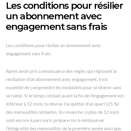
Les conditions pour résilier
un abonnement avec
engagement sans frais
Les conditions pour résilier un abonnement avec
engagement sans frais:
Après avoir pris connaissance des règles qui régissent la
résiliation d’un abonnement avec engagement, il est
essentiel de comprendre les modalités pour se libérer sans
se ruiner. Si le temps restant avant la fin de l’engagement est
inférieur à 12 mois, tu devras t’acquitter d’un quart (25 %)
des mensualités restantes. En revanche, si plus de 12 mois
sont encore à parcourir, prépare-toi à rembourser
l’intégralité des mensualités de la première année ainsi que