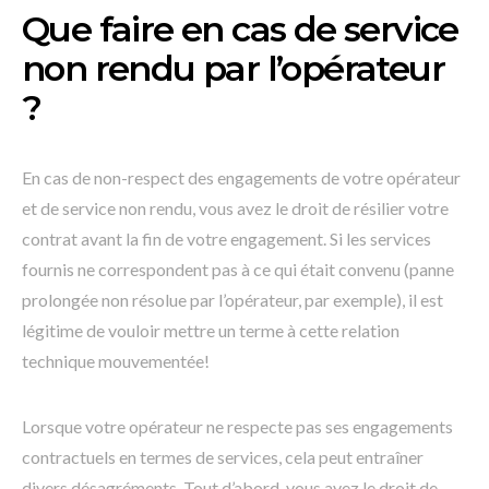
Que faire en cas de service
non rendu par l’opérateur
?
En cas de non-respect des engagements de votre opérateur
et de service non rendu, vous avez le droit de résilier votre
contrat avant la fin de votre engagement. Si les services
fournis ne correspondent pas à ce qui était convenu (panne
prolongée non résolue par l’opérateur, par exemple), il est
légitime de vouloir mettre un terme à cette relation
technique mouvementée!
Lorsque votre opérateur ne respecte pas ses engagements
contractuels en termes de services, cela peut entraîner
divers désagréments. Tout d’abord, vous avez le droit de