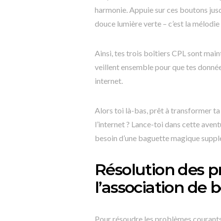
harmonie. Appuie sur ces boutons jusqu
douce lumière verte – c’est la mélodie
Ainsi, tes trois boîtiers CPL sont mai
veillent ensemble pour que tes donné
internet.
Alors toi là-bas, prêt à transformer t
l’internet ? Lance-toi dans cette avent
besoin d’une baguette magique supplé
Résolution des p
l’association de 
Pour résoudre les problèmes courants l