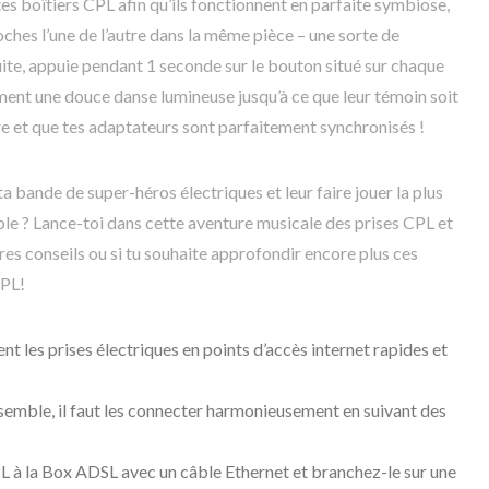
 boîtiers CPL afin qu’ils fonctionnent en parfaite symbiose,
ches l’une de l’autre dans la même pièce – une sorte de
uite, appuie pendant 1 seconde sur le bouton situé sur chaque
ment une douce danse lumineuse jusqu’à ce que leur témoin soit
re et que tes adaptateurs sont parfaitement synchronisés !
ta bande de super-héros électriques et leur faire jouer la plus
e ? Lance-toi dans cette aventure musicale des prises CPL et
tres conseils ou si tu souhaite approfondir encore plus ces
CPL!
 les prises électriques en points d’accès internet rapides et
semble, il faut les connecter harmonieusement en suivant des
L à la Box ADSL avec un câble Ethernet et branchez-le sur une