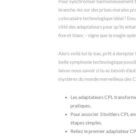
Pour synchroniser harmonieusement tes
branche-les sur des prises murales pro
colocataire technologique idéal ! Ens
côté des adaptateurs pour qu’ils enta
fixe et blanc – signe que la magie opè
Alors voilà toi là-bas, prêt à dompter 
belle symphonie technologique possibl
laisse-nous savoir si tu as besoin d’au
mystères du monde merveilleux des 
Les adaptateurs CPL transforment
pratiques.
Pour associer 3 boitiers CPL en
étapes simples.
Reliez le premier adaptateur CP