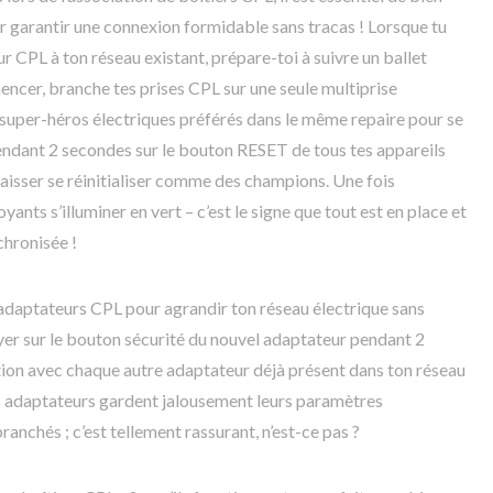
 garantir une connexion formidable sans tracas ! Lorsque tu
r CPL à ton réseau existant, prépare-toi à suivre un ballet
encer, branche tes prises CPL sur une seule multiprise
super-héros électriques préférés dans le même repaire pour se
 pendant 2 secondes sur le bouton RESET de tous tes appareils
 laisser se réinitialiser comme des champions. Une fois
ants s’illuminer en vert – c’est le signe que tout est en place et
hronisée !
 adaptateurs CPL pour agrandir ton réseau électrique sans
uyer sur le bouton sécurité du nouvel adaptateur pendant 2
tion avec chaque autre adaptateur déjà présent dans ton réseau
s adaptateurs gardent jalousement leurs paramètres
anchés ; c’est tellement rassurant, n’est-ce pas ?