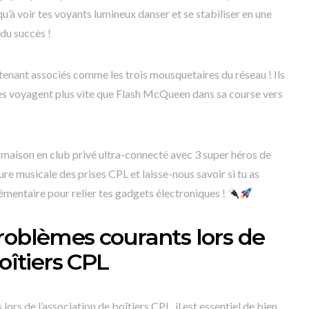
’à voir tes voyants lumineux danser et se stabiliser en une
 du succès !
ntenant associés comme les trois mousquetaires du réseau ! Ils
es voyagent plus vite que Flash McQueen dans sa course vers
a maison en club privé ultra-connecté avec 3 super héros de
ure musicale des prises CPL et laisse-nous savoir si tu as
mentaire pour relier tes gadgets électroniques !
roblèmes courants lors de
boîtiers CPL
ors de l’association de boîtiers CPL, il est essentiel de bien