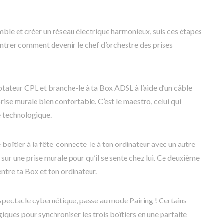
mble et créer un réseau électrique harmonieux, suis ces étapes
trer comment devenir le chef d’orchestre des prises
tateur CPL et branche-le à ta Box ADSL à l’aide d’un câble
rise murale bien confortable. C’est le maestro, celui qui
 technologique.
oîtier à la fête, connecte-le à ton ordinateur avec un autre
ur une prise murale pour qu’il se sente chez lui. Ce deuxième
entre ta Box et ton ordinateur.
e spectacle cybernétique, passe au mode Pairing ! Certains
ues pour synchroniser les trois boîtiers en une parfaite