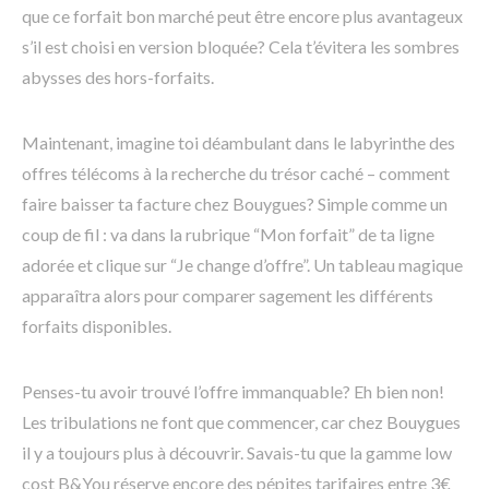
que ce forfait bon marché peut être encore plus avantageux
s’il est choisi en version bloquée? Cela t’évitera les sombres
abysses des hors-forfaits.
Maintenant, imagine toi déambulant dans le labyrinthe des
offres télécoms à la recherche du trésor caché – comment
faire baisser ta facture chez Bouygues? Simple comme un
coup de fil : va dans la rubrique “Mon forfait” de ta ligne
adorée et clique sur “Je change d’offre”. Un tableau magique
apparaîtra alors pour comparer sagement les différents
forfaits disponibles.
Penses-tu avoir trouvé l’offre immanquable? Eh bien non!
Les tribulations ne font que commencer, car chez Bouygues
il y a toujours plus à découvrir. Savais-tu que la gamme low
cost B&You réserve encore des pépites tarifaires entre 3€