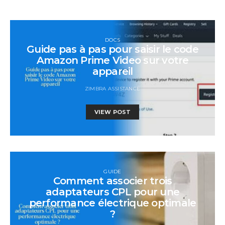
DOCS
Guide pas à pas pour saisir le code
Amazon Prime Video sur votre
appareil
ZIMBRA ASSISTANCE
VIEW POST
GUIDE
Comment associer trois
adaptateurs CPL pour une
performance électrique optimale
?