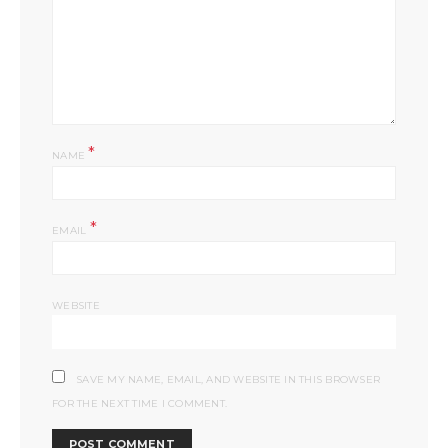
*
NAME
*
EMAIL
WEBSITE
SAVE MY NAME, EMAIL, AND WEBSITE IN THIS BROWSER
FOR THE NEXT TIME I COMMENT.