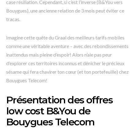
case résiliation. Cependant, si c’est l’inverse (B&You vers
Bouygues), une ancienne relation de 3 mois peut éviter ce
tracas.
Imagine cette quête du Graal des meilleurs tarifs mobiles
comme une véritable aventure – avec des rebondissements
inattendus mais pleine d’espoir! Alors n’aie pas peur
d’explorer ces territoires inconnus et dénicher le précieux
sésame qui fera chavirer ton cœur (et ton portefeuille) chez
Bouygues Telecom!
Présentation des offres
low cost B&You de
Bouygues Telecom