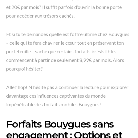
et 20€ par mois? Il suffit parfois d’ouvrir la bonne porte
pour accéder aux trésors cachés.
Et si tu te demandes quelle est l’offre ultime chez Bouygues
– celle qui te fera chavirer le cœur tout en préservant ton
portefeuille -, sache que certains forfaits irrésistibles
commencent à partir de seulement 8,99€ par mois. Alors
pourquoi hésiter?
Allez hop! N’hésite pas à continuer la lecture pour explorer
davantage ces influences captivantes du monde
impénétrable des forfaits mobiles Bouygues!
Forfaits Bouygues sans
engagement : Options et