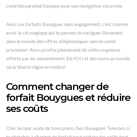
contrôle parental basique pour une navigation sécurisée.
Avec ces forfaits Bouygues sans engagement, c’est comme
avoir la clé magique qui te permet de naviguer librement
dans le monde des offres téléphoniques sans te sentir
prisonnier! Alors profite pleinement de cette souplesse
offerte par les abonnements B&YOU et découvre un monde
où la liberté règne en maître!
Comment changer de
forfait Bouygues et réduire
ses coûts
Cher lecteur avide de bons plans chez Bouygues Telecom, si
tu cherches à changer de forfait pour réduire tes coûts tout