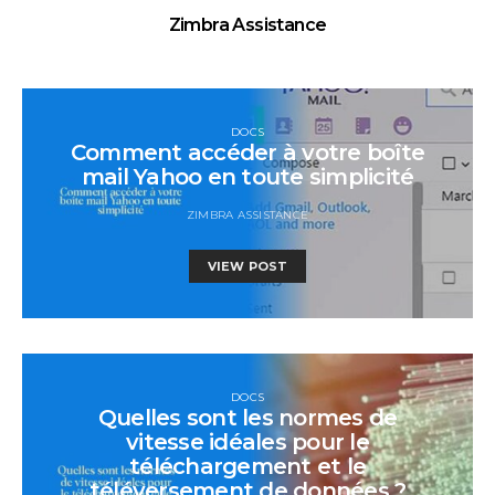
Zimbra Assistance
DOCS
Comment accéder à votre boîte
mail Yahoo en toute simplicité
ZIMBRA ASSISTANCE
VIEW POST
DOCS
Quelles sont les normes de
vitesse idéales pour le
téléchargement et le
téléversement de données ?