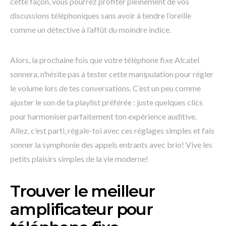
cette façon, vous pourrez profiter pleinement de vos
discussions téléphoniques sans avoir à tendre l’oreille
comme un détective à l’affût du moindre indice.
Alors, la prochaine fois que votre téléphone fixe Alcatel
sonnera, n’hésite pas à tester cette manipulation pour régler
le volume lors de tes conversations. C’est un peu comme
ajuster le son de ta playlist préférée : juste quelques clics
pour harmoniser parfaitement ton expérience auditive.
Allez, c’est parti, régale-toi avec ces réglages simples et fais
sonner la symphonie des appels entrants avec brio! Vive les
petits plaisirs simples de la vie moderne!
Trouver le meilleur
amplificateur pour