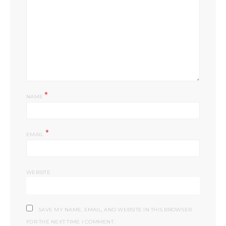
*
NAME
*
EMAIL
WEBSITE
SAVE MY NAME, EMAIL, AND WEBSITE IN THIS BROWSER
FOR THE NEXT TIME I COMMENT.