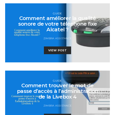
GUIDE
Comment améliorer la qualité
sonore de votre téléphone fixe
Alcatel ?
ZIMBRA ASSISTANCE
VIEW POST
GUIDE
Comment trouver le mot de
passe d’accès à l’administration
de la Livebox 4
ZIMBRA ASSISTANCE