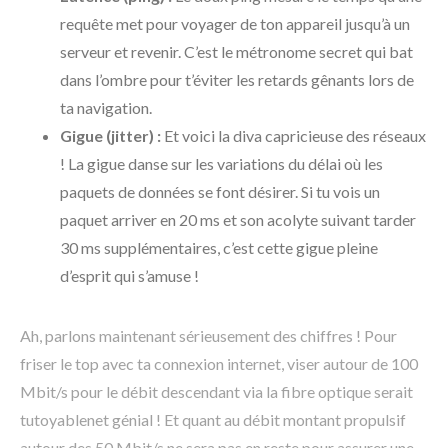
requête met pour voyager de ton appareil jusqu’à un
serveur et revenir. C’est le métronome secret qui bat
dans l’ombre pour t’éviter les retards gênants lors de
ta navigation.
Gigue (jitter) :
Et voici la diva capricieuse des réseaux
! La gigue danse sur les variations du délai où les
paquets de données se font désirer. Si tu vois un
paquet arriver en 20 ms et son acolyte suivant tarder
30 ms supplémentaires, c’est cette gigue pleine
d’esprit qui s’amuse !
Ah, parlons maintenant sérieusement des chiffres ! Pour
friser le top avec ta connexion internet, viser autour de 100
Mbit/s pour le débit descendant via la fibre optique serait
tutoyablenet génial ! Et quant au débit montant propulsif
autour des 50 Mbit/s ne sera pas en reste pour assurer une