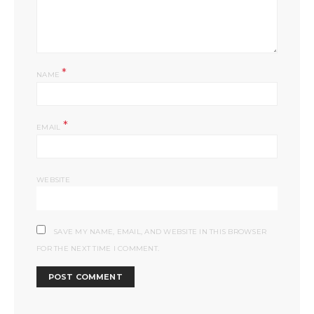
*
NAME
*
EMAIL
WEBSITE
SAVE MY NAME, EMAIL, AND WEBSITE IN THIS BROWSER
FOR THE NEXT TIME I COMMENT.