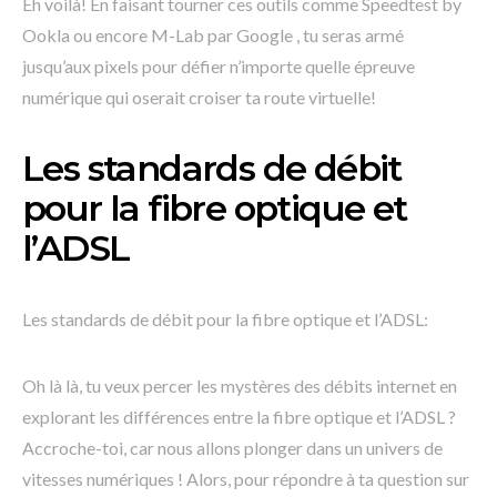
Eh voilà! En faisant tourner ces outils comme Speedtest by
Ookla ou encore M-Lab par Google , tu seras armé
jusqu’aux pixels pour défier n’importe quelle épreuve
numérique qui oserait croiser ta route virtuelle!
Les standards de débit
pour la fibre optique et
l’ADSL
Les standards de débit pour la fibre optique et l’ADSL:
Oh là là, tu veux percer les mystères des débits internet en
explorant les différences entre la fibre optique et l’ADSL ?
Accroche-toi, car nous allons plonger dans un univers de
vitesses numériques ! Alors, pour répondre à ta question sur