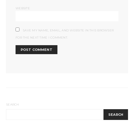
WEBSITE
SAVE MY NAME, EMAIL, AND WEBSITE IN THIS BROWSER
FOR THE NEXT TIME I COMMENT.
SEARCH
SEARCH