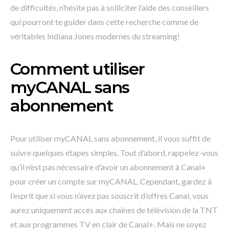
de difficultés, n’hésite pas à solliciter l’aide des conseillers
qui pourront te guider dans cette recherche comme de
véritables Indiana Jones modernes du streaming!
Comment utiliser
myCANAL sans
abonnement
Pour utiliser myCANAL sans abonnement, il vous suffit de
suivre quelques étapes simples. Tout d’abord, rappelez-vous
qu’il n’est pas nécessaire d’avoir un abonnement à Canal+
pour créer un compte sur myCANAL. Cependant, gardez à
l’esprit que si vous n’avez pas souscrit d’offres Canal, vous
aurez uniquement accès aux chaînes de télévision de la TNT
et aux programmes TV en clair de Canal+. Mais ne soyez