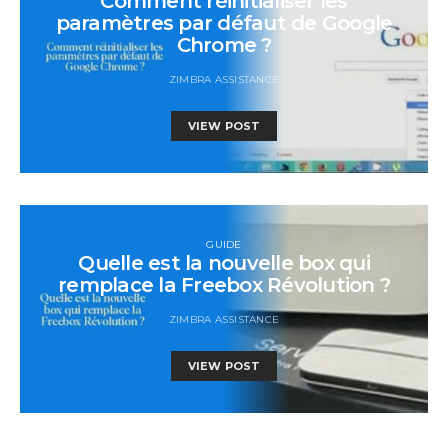
Comment réinitialiser les
paramètres par défaut de Google
Chrome ?
ZIMBRA ASSISTANCE
VIEW POST
GUIDE
Quelle est la nouvelle box qui
remplace la Freebox Révolution ?
ZIMBRA ASSISTANCE
VIEW POST