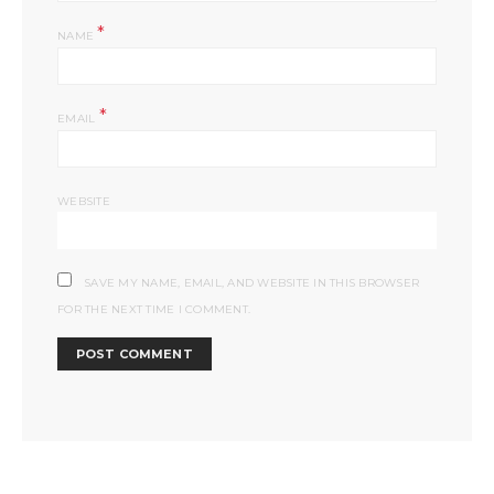
*
NAME
*
EMAIL
WEBSITE
SAVE MY NAME, EMAIL, AND WEBSITE IN THIS BROWSER
FOR THE NEXT TIME I COMMENT.