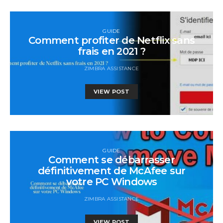
GUIDE
Comment profiter de Netflix sans
frais en 2021 ?
ZIMBRA ASSISTANCE
VIEW POST
GUIDE
Comment se débarrasser
définitivement de McAfee sur
votre PC Windows
ZIMBRA ASSISTANCE
VIEW POST