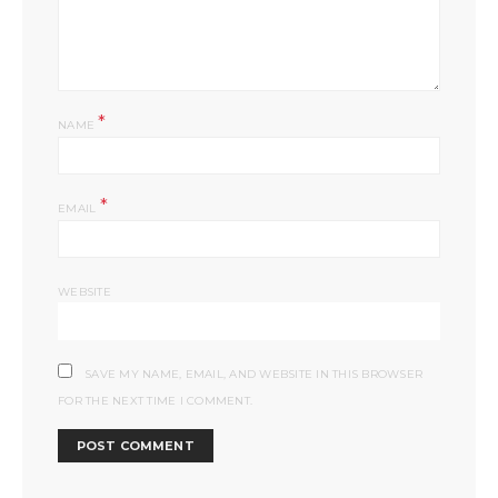
*
NAME
*
EMAIL
WEBSITE
SAVE MY NAME, EMAIL, AND WEBSITE IN THIS BROWSER
FOR THE NEXT TIME I COMMENT.