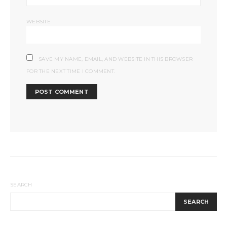
WEBSITE
SAVE MY NAME, EMAIL, AND WEBSITE IN THIS BROWSER
FOR THE NEXT TIME I COMMENT.
SEARCH
SEARCH