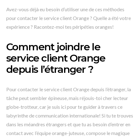
Avez-vous déjà eu besoin d’utiliser une de ces méthodes
pour contacter le service client Orange ? Quelle a été votre
expérience ? Racontez-moi tes péripéties oranges!
Comment joindre le
service client Orange
depuis l’étranger ?
Pour contacter le service client Orange depuis l’étranger, la
tâche peut sembler épineuse, mais réjouis-toi cher lecteur
globe-trotteur, car je suis ici pour te guider à travers ce
labyrinthe de communication internationale! Si tu te trouves
dans les méandres étrangers et que tu as besoin d’entrer en
contact avec l’équipe orange-juteuse, compose le magique