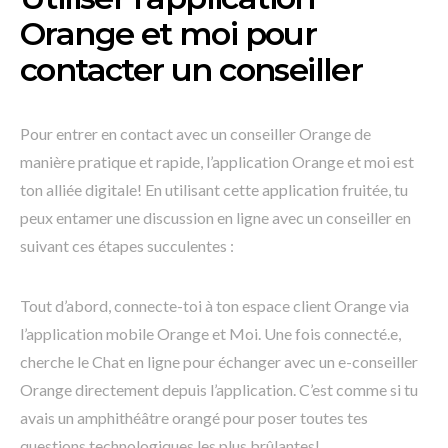
Orange et moi pour
contacter un conseiller
Pour entrer en contact avec un conseiller Orange de
manière pratique et rapide, l’application Orange et moi est
ton alliée digitale! En utilisant cette application fruitée, tu
peux entamer une discussion en ligne avec un conseiller en
suivant ces étapes succulentes :
Tout d’abord, connecte-toi à ton espace client Orange via
l’application mobile Orange et Moi. Une fois connecté.e,
cherche le Chat en ligne pour échanger avec un e-conseiller
Orange directement depuis l’application. C’est comme si tu
avais un amphithéâtre orangé pour poser toutes tes
questions technologiques les plus brûlantes!