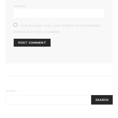
WEBSITE
SAVE MY NAME, EMAIL, AND WEBSITE IN THIS BROWSER
FOR THE NEXT TIME I COMMENT.
SEARCH
SEARCH