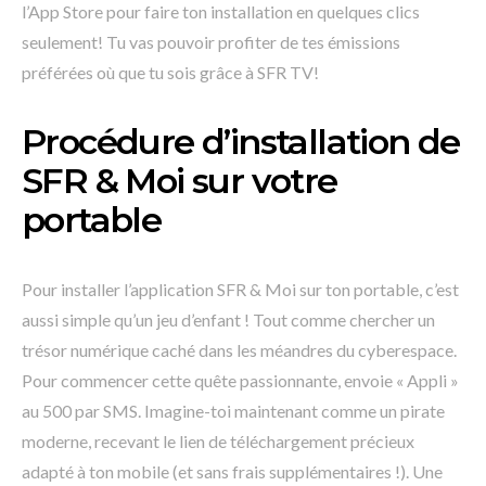
l’App Store pour faire ton installation en quelques clics
seulement! Tu vas pouvoir profiter de tes émissions
préférées où que tu sois grâce à SFR TV!
Procédure d’installation de
SFR & Moi sur votre
portable
Pour installer l’application SFR & Moi sur ton portable, c’est
aussi simple qu’un jeu d’enfant ! Tout comme chercher un
trésor numérique caché dans les méandres du cyberespace.
Pour commencer cette quête passionnante, envoie « Appli »
au 500 par SMS. Imagine-toi maintenant comme un pirate
moderne, recevant le lien de téléchargement précieux
adapté à ton mobile (et sans frais supplémentaires !). Une