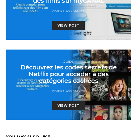
des films sur myCANAL
ZIMBRA ASSISTANCE
VIEW POST
GUIDE
Découvrez les codes secrets de
Netflix pour accéder à des
catégories cachées
ZIMBRA ASSISTANCE
VIEW POST
YOU MAY ALSO LIKE