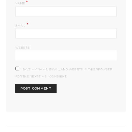
*
NAME
*
EMAIL
WEBSITE
SAVE MY NAME, EMAIL, AND WEBSITE IN THIS BROWSER
FOR THE NEXT TIME I COMMENT.