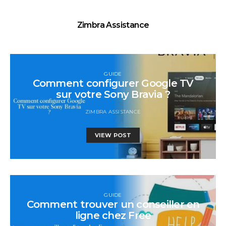
Zimbra Assistance
GUIDE
Comment configurer Google TV
sur votre Sony Bravia ?
ZIMBRA ASSISTANCE
VIEW POST
GUIDE
Comment trouver un conseiller en
ligne chez Free