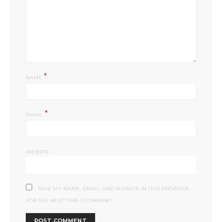
*
NAME
*
EMAIL
WEBSITE
SAVE MY NAME, EMAIL, AND WEBSITE IN THIS BROWSER
FOR THE NEXT TIME I COMMENT.