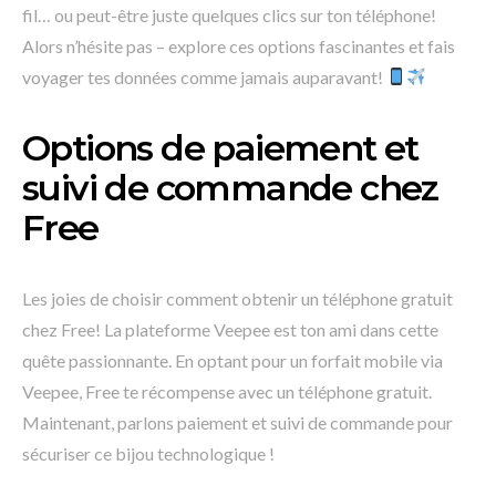
fil… ou peut-être juste quelques clics sur ton téléphone!
Alors n’hésite pas – explore ces options fascinantes et fais
voyager tes données comme jamais auparavant!
Options de paiement et
suivi de commande chez
Free
Les joies de choisir comment obtenir un téléphone gratuit
chez Free! La plateforme Veepee est ton ami dans cette
quête passionnante. En optant pour un forfait mobile via
Veepee, Free te récompense avec un téléphone gratuit.
Maintenant, parlons paiement et suivi de commande pour
sécuriser ce bijou technologique !