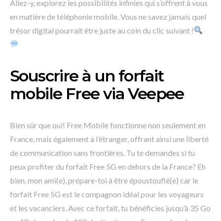
Allez-y, explorez les possibilités infinies qui s’offrent à vous
en matière de téléphonie mobile. Vous ne savez jamais quel
trésor digital pourrait être juste au coin du clic suivant !
Souscrire à un forfait
mobile Free via Veepee
Bien sûr que oui! Free Mobile fonctionne non seulement en
France, mais également à l’étranger, offrant ainsi une liberté
de communication sans frontières. Tu te demandes si tu
peux profiter du forfait Free 5G en dehors de la France? Eh
bien, mon ami(e), prépare-toi à être époustouflé(e) car le
forfait Free 5G est le compagnon idéal pour les voyageurs
et les vacanciers. Avec ce forfait, tu bénéficies jusqu’à 35 Go