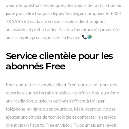
pour des questions techniques, des soucis de facturation ou
juste pour dire bonjour depuis l’étranger, composer le +33 1
78 56 95 60 est la clé vers un service client toujours
accessible et prêt à t’aider. Partir à l’aventure n’a jamais été
aussi simple qu’un appel vers la France!
Service clientèle pour les
abonnés Free
Pour contacter le service client Free, que ce soit pour des
questions sur les forfaits mobiles, les offres box, ou même
une résiliation, plusieurs options s’offrent à toi : par
téléphone, en ligne ou en boutique. Mais pourquoi ne pas
ajouter une pincée de technologie et contacter le service
client via un Face to Free en visio ? Tu pourrais ainsi avoir