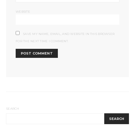
WEBSITE
SAVE MY NAME, EMAIL, AND WEBSITE IN THIS BROWSER
FOR THE NEXT TIME I COMMENT.
SEARCH
SEARCH