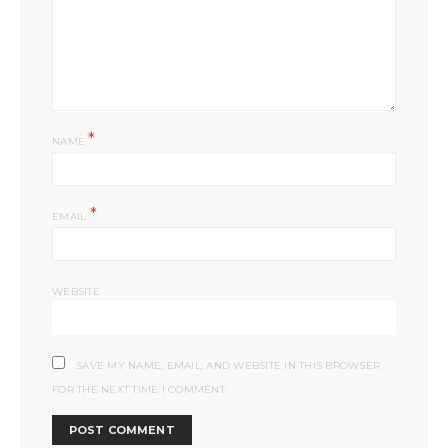
*
NAME
*
EMAIL
WEBSITE
SAVE MY NAME, EMAIL, AND WEBSITE IN THIS BROWSER
FOR THE NEXT TIME I COMMENT.