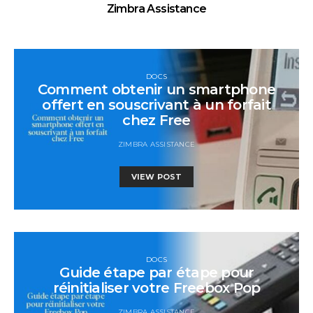
Zimbra Assistance
DOCS
Comment obtenir un smartphone
offert en souscrivant à un forfait
chez Free
ZIMBRA ASSISTANCE
VIEW POST
DOCS
Guide étape par étape pour
réinitialiser votre Freebox Pop
ZIMBRA ASSISTANCE