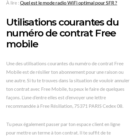
À lire :
Quel est le mode radio WiFi optimal pour SFR ?
Utilisations courantes du
numéro de contrat Free
mobile
Une des utilisations courantes du numéro de contrat Free
Mobile est de résilier ton abonnement pour une raison ou
une autre. Si tu te trouves dans la situation de vouloir annuler
ton contrat avec Free Mobile, tu peux le faire de quelques
façons. L’une d’entre elles est d’envoyer une lettre
recommandée à Free Résiliation, 75371 PARIS Cedex 08.
Tu peux également passer par ton espace client en ligne
pour mettre un terme à ton contrat. Il te suffit de te