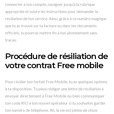
connecter à ton compte, naviguer jusqu’à la rubrique
appropriée et suivre les instructions pour demander la
résiliation de ton service. Ainsi, grâce à ce numéro magique
que tu as trouvé sur ta facture ou dans tes documents
officiels, tu pourras mettre fin à ton abonnement sans
tracas.
Procédure de résiliation de
votre contrat Free mobile
Pour résilier ton forfait Free Mobile, tu as quelques options
à ta disposition. Tu peux rédiger une lettre de résiliation à
envoyer directement à Free Mobile ou bien communiquer
ton code RIO à ton nouvel opérateur si tu souhaites garder
ton numéro de téléphone. Ah, la vie est pleine de choix