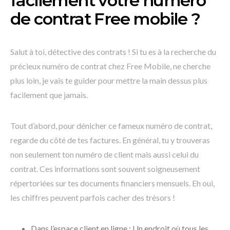
facilement votre numéro
de contrat Free mobile ?
Salut à toi, détective des contrats ! Si tu es à la recherche du
précieux numéro de contrat chez Free Mobile, ne cherche
plus loin, je vais te guider pour mettre la main dessus plus
facilement que jamais.
Tout d’abord, pour dénicher ce fameux numéro de contrat,
regarde du côté de tes factures. En général, tu y trouveras
non seulement ton numéro de client mais aussi celui du
contrat. Ces informations sont souvent soigneusement
répertoriées sur tes documents financiers mensuels. Eh oui,
les chiffres peuvent parfois cacher des trésors !
Dans l’espace client en ligne : Un endroit où tous les