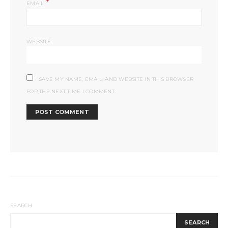
*
EMAIL
WEBSITE
SAVE MY NAME, EMAIL, AND WEBSITE IN THIS BROWSER
FOR THE NEXT TIME I COMMENT.
SEARCH
SEARCH