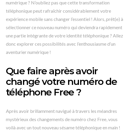
numérique ? N’oubliez pas que cette transformation
téléphonique peut rafraîchir considérablement votre
expérience mobile sans changer l’essentiel ! Alors, prêt(e) à
sélectionner ce nouveau numéro qui deviendra rapidement
une partie intégrante de votre identité téléphonique ? Allez
donc explorer ces possibilités avec l’enthousiasme d’un
aventurier numérique !
Que faire après avoir
changé votre numéro de
téléphone Free ?
Après avoir brillamment navigué à travers les méandres
mystérieux des changements de numéro chez Free, vous
voilà avec un tout nouveau sésame téléphonique en main !