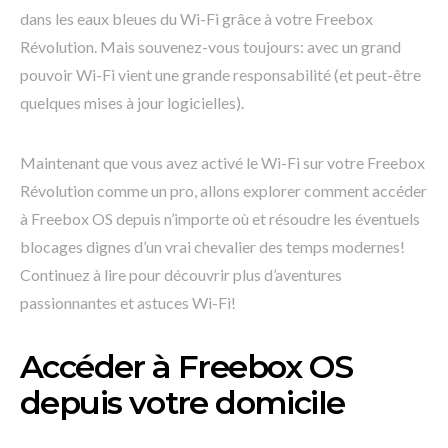
dans les eaux bleues du Wi-Fi grâce à votre Freebox
Révolution. Mais souvenez-vous toujours: avec un grand
pouvoir Wi-Fi vient une grande responsabilité (et peut-être
quelques mises à jour logicielles).
Maintenant que vous avez activé le Wi-Fi sur votre Freebox
Révolution comme un pro, allons explorer comment accéder
à Freebox OS depuis n’importe où et résoudre les éventuels
blocages dignes d’un vrai chevalier des temps modernes!
Continuez à lire pour découvrir plus d’aventures
passionnantes et astuces Wi-Fi!
Accéder à Freebox OS
depuis votre domicile