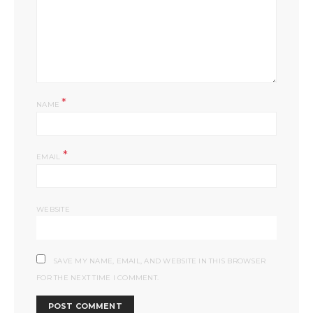
*
NAME
*
EMAIL
WEBSITE
SAVE MY NAME, EMAIL, AND WEBSITE IN THIS BROWSER
FOR THE NEXT TIME I COMMENT.