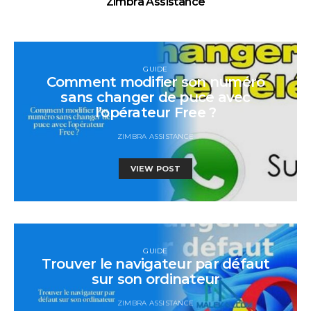
Zimbra Assistance
GUIDE
Comment modifier son numéro
sans changer de puce avec
l’opérateur Free ?
ZIMBRA ASSISTANCE
VIEW POST
GUIDE
Trouver le navigateur par défaut
sur son ordinateur
ZIMBRA ASSISTANCE