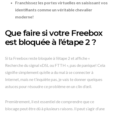
Franchissez les portes virtuelles en saisissant vos
identifiants comme un véritable chevalier
moderne!
Que faire si votre Freebox
est bloquée à l’étape 2 ?
Si ta Freebox reste bloquée à l’étape 2 et affiche «
Recherche du signal xDSL ou FTTH », pas de panique! Cela
signifie simplement qu’elle a du mal à se connecter à
Internet, mais ne t’inquiète pas, je vais te donner quelques
astuces pour résoudre ce problème en un clin d’œil.
Premièrement, il est essentiel de comprendre que ce
blocage peut être dû à plusieurs raisons. Il peut s’agir d’une