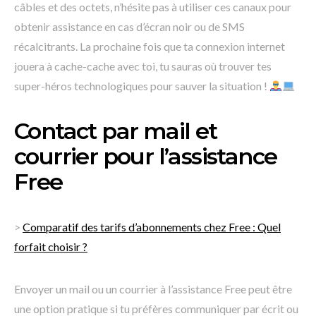
câbles et des octets, n’hésite pas à utiliser ces canaux pour
obtenir assistance en cas d’écran noir ou de SMS
récalcitrants. La prochaine fois que ta connexion internet
jouera à cache-cache avec toi, tu sauras où trouver tes
super-héros technologiques pour sauver la situation !
Contact par mail et
courrier pour l’assistance
Free
>
Comparatif des tarifs d’abonnements chez Free : Quel
forfait choisir ?
Envoyer un mail ou un courrier à l’assistance Free peut être
une option pratique si tu préfères communiquer par écrit ou