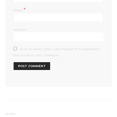
*
EMAIL
WEBSITE
SAVE MY NAME, EMAIL, AND WEBSITE IN THIS BROWSER
FOR THE NEXT TIME I COMMENT.
SEARCH