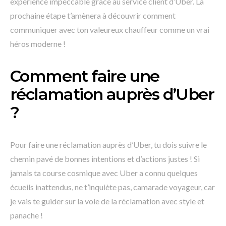
expérience impeccable grâce au service client d’Uber. La
prochaine étape t’amènera à découvrir comment
communiquer avec ton valeureux chauffeur comme un vrai
héros moderne !
Comment faire une
réclamation auprès d’Uber
?
Pour faire une réclamation auprès d’Uber, tu dois suivre le
chemin pavé de bonnes intentions et d’actions justes ! Si
jamais ta course cosmique avec Uber a connu quelques
écueils inattendus, ne t’inquiète pas, camarade voyageur, car
je vais te guider sur la voie de la réclamation avec style et
panache !