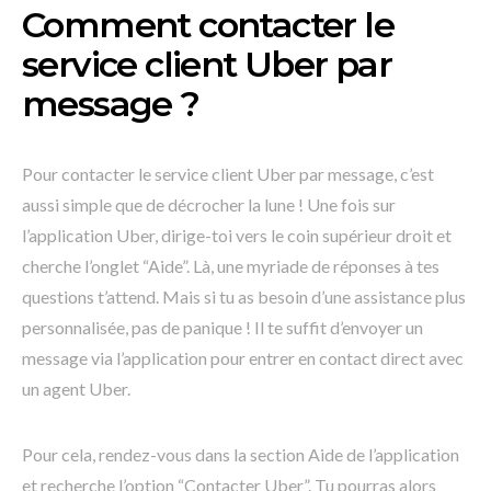
Comment contacter le
service client Uber par
message ?
Pour contacter le service client Uber par message, c’est
aussi simple que de décrocher la lune ! Une fois sur
l’application Uber, dirige-toi vers le coin supérieur droit et
cherche l’onglet “Aide”. Là, une myriade de réponses à tes
questions t’attend. Mais si tu as besoin d’une assistance plus
personnalisée, pas de panique ! Il te suffit d’envoyer un
message via l’application pour entrer en contact direct avec
un agent Uber.
Pour cela, rendez-vous dans la section Aide de l’application
et recherche l’option “Contacter Uber”. Tu pourras alors