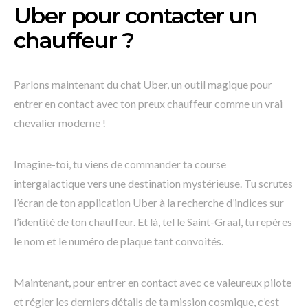
Uber pour contacter un
chauffeur ?
Parlons maintenant du chat Uber, un outil magique pour
entrer en contact avec ton preux chauffeur comme un vrai
chevalier moderne !
Imagine-toi, tu viens de commander ta course
intergalactique vers une destination mystérieuse. Tu scrutes
l’écran de ton application Uber à la recherche d’indices sur
l’identité de ton chauffeur. Et là, tel le Saint-Graal, tu repères
le nom et le numéro de plaque tant convoités.
Maintenant, pour entrer en contact avec ce valeureux pilote
et régler les derniers détails de ta mission cosmique, c’est