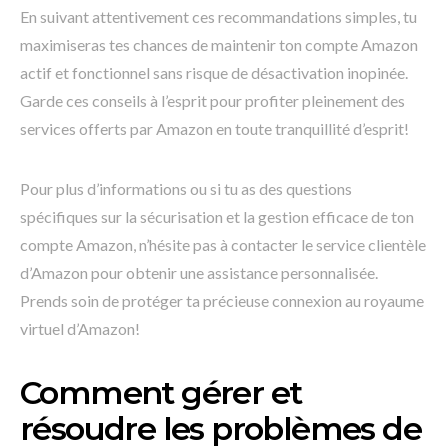
En suivant attentivement ces recommandations simples, tu
maximiseras tes chances de maintenir ton compte Amazon
actif et fonctionnel sans risque de désactivation inopinée.
Garde ces conseils à l’esprit pour profiter pleinement des
services offerts par Amazon en toute tranquillité d’esprit!
Pour plus d’informations ou si tu as des questions
spécifiques sur la sécurisation et la gestion efficace de ton
compte Amazon, n’hésite pas à contacter le service clientèle
d’Amazon pour obtenir une assistance personnalisée.
Prends soin de protéger ta précieuse connexion au royaume
virtuel d’Amazon!
Comment gérer et
résoudre les problèmes de