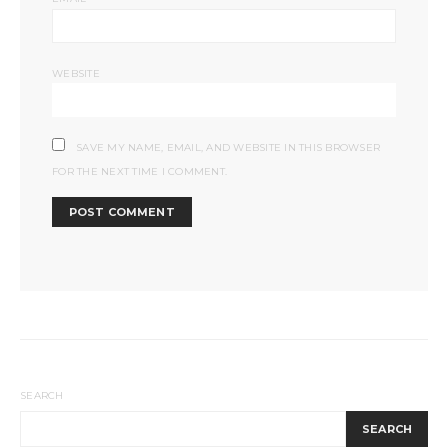
WEBSITE
SAVE MY NAME, EMAIL, AND WEBSITE IN THIS BROWSER
FOR THE NEXT TIME I COMMENT.
SEARCH
SEARCH