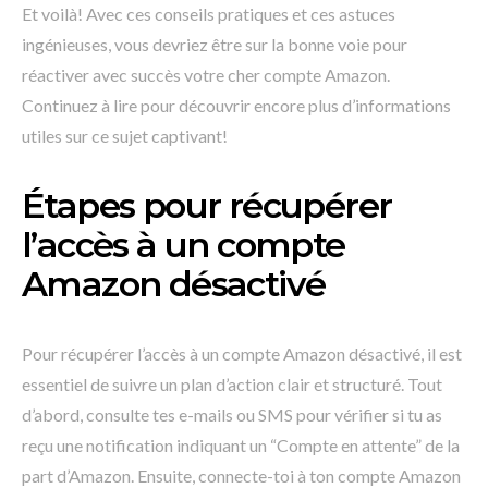
Et voilà! Avec ces conseils pratiques et ces astuces
ingénieuses, vous devriez être sur la bonne voie pour
réactiver avec succès votre cher compte Amazon.
Continuez à lire pour découvrir encore plus d’informations
utiles sur ce sujet captivant!
Étapes pour récupérer
l’accès à un compte
Amazon désactivé
Pour récupérer l’accès à un compte Amazon désactivé, il est
essentiel de suivre un plan d’action clair et structuré. Tout
d’abord, consulte tes e-mails ou SMS pour vérifier si tu as
reçu une notification indiquant un “Compte en attente” de la
part d’Amazon. Ensuite, connecte-toi à ton compte Amazon