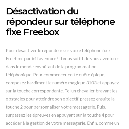
Désactivation du
répondeur sur téléphone
fixe Freebox
Pour désactiver le répondeur sur votre téléphone fixe
Freebox, par ici l’aventure ! Il vous suffit de vous aventurer
dans le monde envoûtant de la programmation
téléphonique. Pour commencer cette quête épique,
composez hardiment le numéro magique 3103 et appuyez
sur la touche correspondante. Tel un chevalier bravant les
obstacles pour atteindre son objectif, pressez ensuite la
touche 2 pour personnaliser votre messagerie. Puis,
surpassez les épreuves en appuyant sur la touche 4 pour
accéder à la gestion de votre messagerie. Enfin, comme un