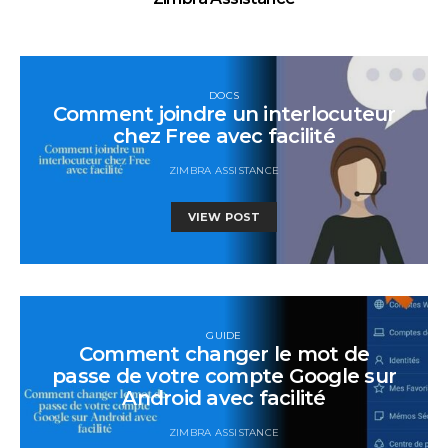
DOCS
Comment joindre un interlocuteur
chez Free avec facilité
ZIMBRA ASSISTANCE
VIEW POST
GUIDE
Comment changer le mot de
passe de votre compte Google sur
Android avec facilité
ZIMBRA ASSISTANCE