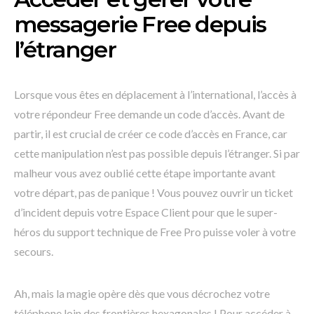
messagerie Free depuis
l’étranger
Lorsque vous êtes en déplacement à l’international, l’accès à
votre répondeur Free demande un code d’accès. Avant de
partir, il est crucial de créer ce code d’accès en France, car
cette manipulation n’est pas possible depuis l’étranger. Si par
malheur vous avez oublié cette étape importante avant
votre départ, pas de panique ! Vous pouvez ouvrir un ticket
d’incident depuis votre Espace Client pour que le super-
héros du support technique de Free Pro puisse voler à votre
secours.
Ah, mais la magie opère dès que vous décrochez votre
téléphone loin des frontières hexagonales ! Pour accéder à