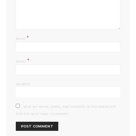
*
NAME
*
EMAIL
WEBSITE
SAVE MY NAME, EMAIL, AND WEBSITE IN THIS BROWSER
FOR THE NEXT TIME I COMMENT.