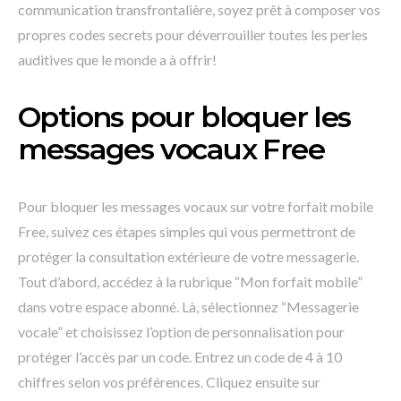
communication transfrontalière, soyez prêt à composer vos
propres codes secrets pour déverrouiller toutes les perles
auditives que le monde a à offrir!
Options pour bloquer les
messages vocaux Free
Pour bloquer les messages vocaux sur votre forfait mobile
Free, suivez ces étapes simples qui vous permettront de
protéger la consultation extérieure de votre messagerie.
Tout d’abord, accédez à la rubrique “Mon forfait mobile”
dans votre espace abonné. Là, sélectionnez “Messagerie
vocale” et choisissez l’option de personnalisation pour
protéger l’accès par un code. Entrez un code de 4 à 10
chiffres selon vos préférences. Cliquez ensuite sur