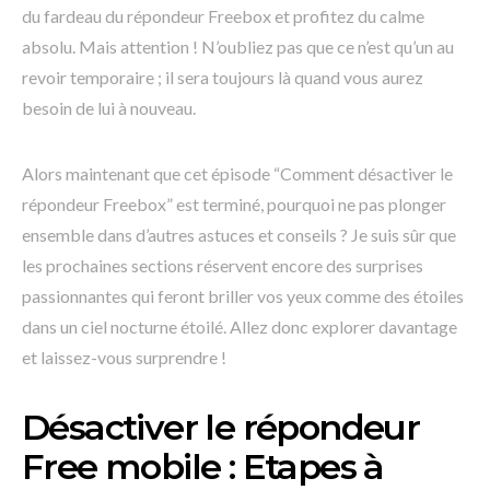
du fardeau du répondeur Freebox et profitez du calme
absolu. Mais attention ! N’oubliez pas que ce n’est qu’un au
revoir temporaire ; il sera toujours là quand vous aurez
besoin de lui à nouveau.
Alors maintenant que cet épisode “Comment désactiver le
répondeur Freebox” est terminé, pourquoi ne pas plonger
ensemble dans d’autres astuces et conseils ? Je suis sûr que
les prochaines sections réservent encore des surprises
passionnantes qui feront briller vos yeux comme des étoiles
dans un ciel nocturne étoilé. Allez donc explorer davantage
et laissez-vous surprendre !
Désactiver le répondeur
Free mobile : Etapes à