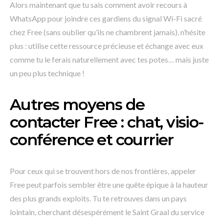
Alors maintenant que tu sais comment avoir recours à
WhatsApp pour joindre ces gardiens du signal Wi-Fi sacré
chez Free (sans oublier qu’ils ne chambrent jamais), n’hésite
plus : utilise cette ressource précieuse et échange avec eux
comme tu le ferais naturellement avec tes potes… mais juste
un peu plus technique !
Autres moyens de
contacter Free : chat, visio-
conférence et courrier
Pour ceux qui se trouvent hors de nos frontières, appeler
Free peut parfois sembler être une quête épique à la hauteur
des plus grands exploits. Tu te retrouves dans un pays
lointain, cherchant désespérément le Saint Graal du service