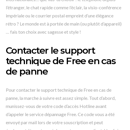
l’étranger, le chat rapide comme l’éclair, la visio-conférence
impériale ou le courrier postal empreint d’une élégance
rétro ? Le monde est à portée de main (ou plutôt d’appareil)
… fais ton choix avec sagesse et style !
Contacter le support
technique de Free en cas
de panne
Pour contacter le support technique de Free en cas de
panne, la marche à suivre est assez simple. Tout d’abord,
munissez-vous de votre code d’accès Hotline avant
d’appeler le service dépannage Free. Ce code vous a été
envoyé par mail lors de votre souscription et peut