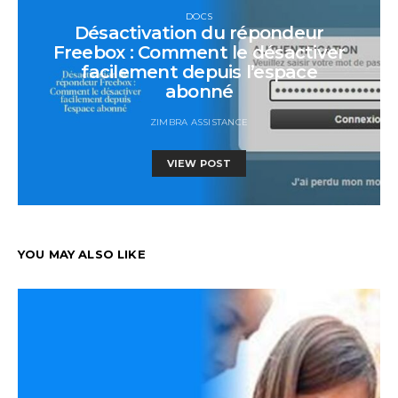
DOCS
Désactivation du répondeur
Freebox : Comment le désactiver
facilement depuis l’espace
abonné
ZIMBRA ASSISTANCE
VIEW POST
YOU MAY ALSO LIKE