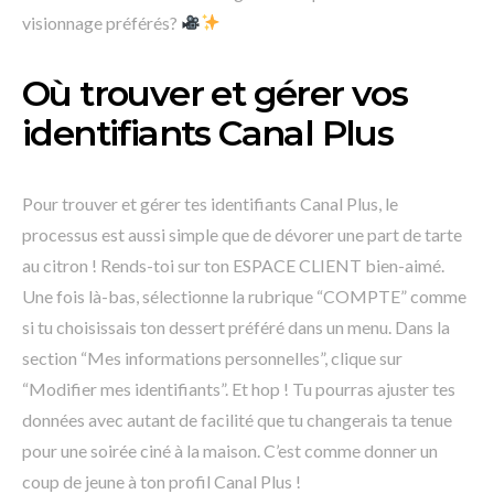
visionnage préférés?
Où trouver et gérer vos
identifiants Canal Plus
Pour trouver et gérer tes identifiants Canal Plus, le
processus est aussi simple que de dévorer une part de tarte
au citron ! Rends-toi sur ton ESPACE CLIENT bien-aimé.
Une fois là-bas, sélectionne la rubrique “COMPTE” comme
si tu choisissais ton dessert préféré dans un menu. Dans la
section “Mes informations personnelles”, clique sur
“Modifier mes identifiants”. Et hop ! Tu pourras ajuster tes
données avec autant de facilité que tu changerais ta tenue
pour une soirée ciné à la maison. C’est comme donner un
coup de jeune à ton profil Canal Plus !