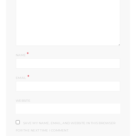
*
NAME
*
EMAIL
WEBSITE
SAVE MY NAME, EMAIL, AND WEBSITE IN THIS BROWSER
FOR THE NEXT TIME I COMMENT.