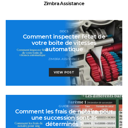
Zimbra Assistance
DOCS
Comment inspecter l’état de
votre boîte de vitesses
automatique
ZIMBRA ASSISTANCE
VIEW POST
GUIDE
Comment les frais de notaire pour
une succession sont-ils
déterminés ?