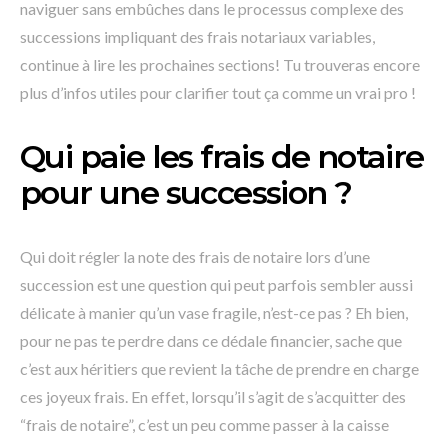
naviguer sans embûches dans le processus complexe des
successions impliquant des frais notariaux variables,
continue à lire les prochaines sections! Tu trouveras encore
plus d’infos utiles pour clarifier tout ça comme un vrai pro !
Qui paie les frais de notaire
pour une succession ?
Qui doit régler la note des frais de notaire lors d’une
succession est une question qui peut parfois sembler aussi
délicate à manier qu’un vase fragile, n’est-ce pas ? Eh bien,
pour ne pas te perdre dans ce dédale financier, sache que
c’est aux héritiers que revient la tâche de prendre en charge
ces joyeux frais. En effet, lorsqu’il s’agit de s’acquitter des
“frais de notaire”, c’est un peu comme passer à la caisse