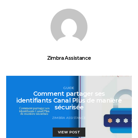
Zimbra Assistance
GUIDE
Comment partager ses
identifiants Canal Plus de manière
sécurisée
ZIMBRA ASSISTANCE
VIEW POST