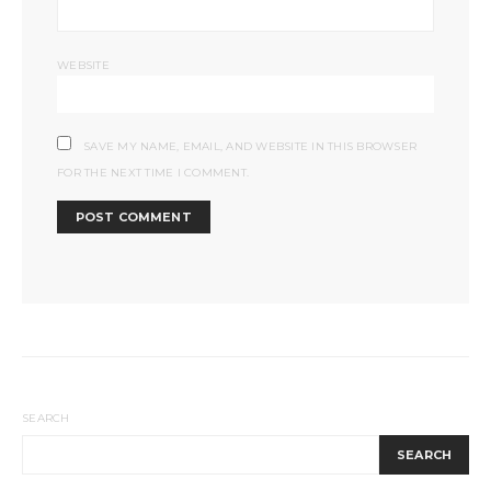
WEBSITE
SAVE MY NAME, EMAIL, AND WEBSITE IN THIS BROWSER
FOR THE NEXT TIME I COMMENT.
SEARCH
SEARCH