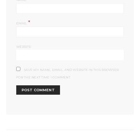
*
EMAIL
WEBSITE
SAVE MY NAME, EMAIL, AND WEBSITE IN THIS BROWSER
FOR THE NEXT TIME I COMMENT.