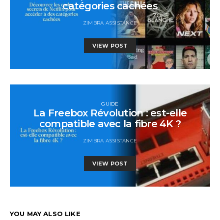
catégories cachées
ZIMBRA ASSISTANCE
VIEW POST
GUIDE
La Freebox Révolution : est-elle
compatible avec la fibre 4K ?
ZIMBRA ASSISTANCE
VIEW POST
YOU MAY ALSO LIKE