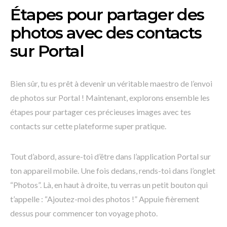
Étapes pour partager des
photos avec des contacts
sur Portal
Bien sûr, tu es prêt à devenir un véritable maestro de l’envoi
de photos sur Portal ! Maintenant, explorons ensemble les
étapes pour partager ces précieuses images avec tes
contacts sur cette plateforme super pratique.
Tout d’abord, assure-toi d’être dans l’application Portal sur
ton appareil mobile. Une fois dedans, rends-toi dans l’onglet
“Photos”. Là, en haut à droite, tu verras un petit bouton qui
t’appelle : “Ajoutez-moi des photos !” Appuie fièrement
dessus pour commencer ton voyage photo.