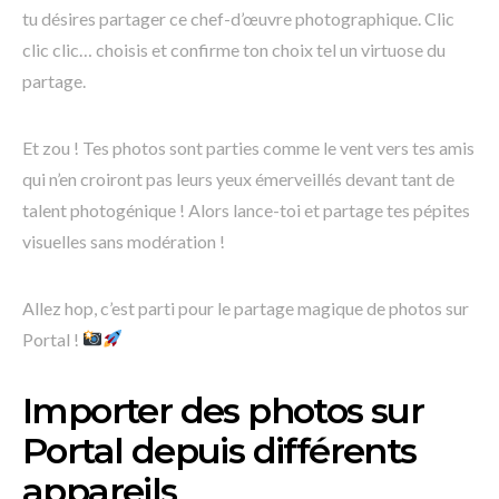
tu désires partager ce chef-d’œuvre photographique. Clic
clic clic… choisis et confirme ton choix tel un virtuose du
partage.
Et zou ! Tes photos sont parties comme le vent vers tes amis
qui n’en croiront pas leurs yeux émerveillés devant tant de
talent photogénique ! Alors lance-toi et partage tes pépites
visuelles sans modération !
Allez hop, c’est parti pour le partage magique de photos sur
Portal !
Importer des photos sur
Portal depuis différents
appareils