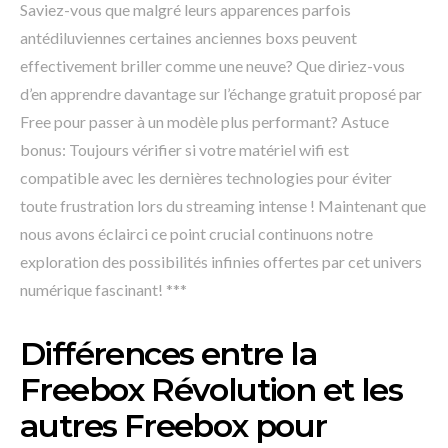
Saviez-vous que malgré leurs apparences parfois
antédiluviennes certaines anciennes boxs peuvent
effectivement briller comme une neuve? Que diriez-vous
d’en apprendre davantage sur l’échange gratuit proposé par
Free pour passer à un modèle plus performant? Astuce
bonus: Toujours vérifier si votre matériel wifi est
compatible avec les dernières technologies pour éviter
toute frustration lors du streaming intense ! Maintenant que
nous avons éclairci ce point crucial continuons notre
exploration des possibilités infinies offertes par cet univers
numérique fascinant! ***
Différences entre la
Freebox Révolution et les
autres Freebox pour