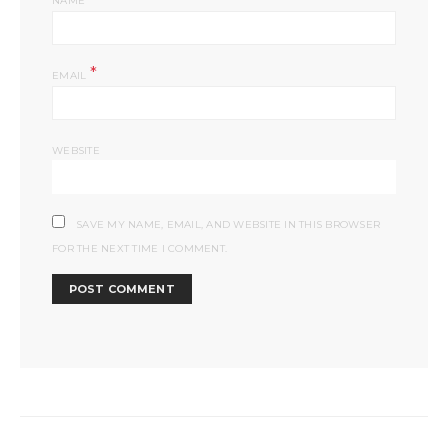
NAME
*
EMAIL
WEBSITE
SAVE MY NAME, EMAIL, AND WEBSITE IN THIS BROWSER
FOR THE NEXT TIME I COMMENT.