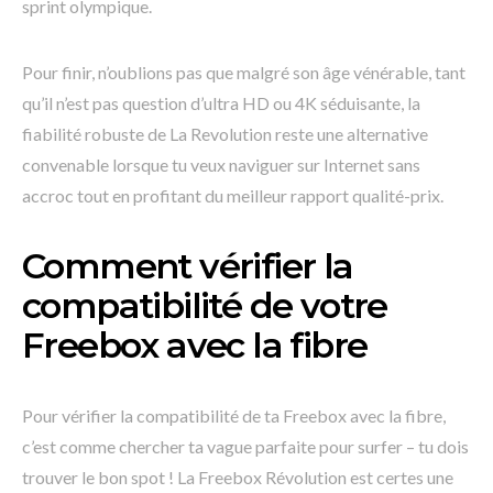
sprint olympique.
Pour finir, n’oublions pas que malgré son âge vénérable, tant
qu’il n’est pas question d’ultra HD ou 4K séduisante, la
fiabilité robuste de La Revolution reste une alternative
convenable lorsque tu veux naviguer sur Internet sans
accroc tout en profitant du meilleur rapport qualité-prix.
Comment vérifier la
compatibilité de votre
Freebox avec la fibre
Pour vérifier la compatibilité de ta Freebox avec la fibre,
c’est comme chercher ta vague parfaite pour surfer – tu dois
trouver le bon spot ! La Freebox Révolution est certes une