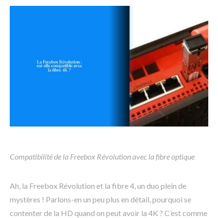
Compatibilité de la Freebox Révolution avec la fibre optique
Ah, la Freebox Révolution et la fibre 4, un duo plein de
mystères ! Parlons-en un peu plus en détail, pourquoi se
contenter de la HD quand on peut avoir la 4K ? C’est comme