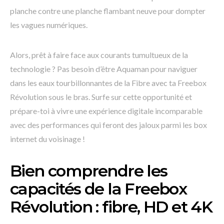
planche contre une planche flambant neuve pour dompter
les vagues numériques.
Alors, prêt à faire face aux courants tumultueux de la
technologie ? Pas besoin d’être Aquaman pour naviguer
dans les eaux tourbillonnantes de la Fibre avec ta Freebox
Révolution sous le bras. Surfe sur cette opportunité et
prépare-toi à vivre une expérience digitale incomparable
avec des performances qui feront des jaloux parmi les box
internet du voisinage !
Bien comprendre les
capacités de la Freebox
Révolution : fibre, HD et 4K