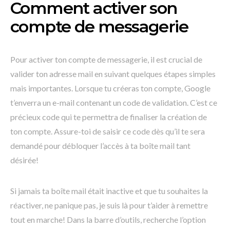
Comment activer son
compte de messagerie
Pour activer ton compte de messagerie, il est crucial de
valider ton adresse mail en suivant quelques étapes simples
mais importantes. Lorsque tu créeras ton compte, Google
t’enverra un e-mail contenant un code de validation. C’est ce
précieux code qui te permettra de finaliser la création de
ton compte. Assure-toi de saisir ce code dès qu’il te sera
demandé pour débloquer l’accès à ta boîte mail tant
désirée!
Si jamais ta boîte mail était inactive et que tu souhaites la
réactiver, ne panique pas, je suis là pour t’aider à remettre
tout en marche! Dans la barre d’outils, recherche l’option