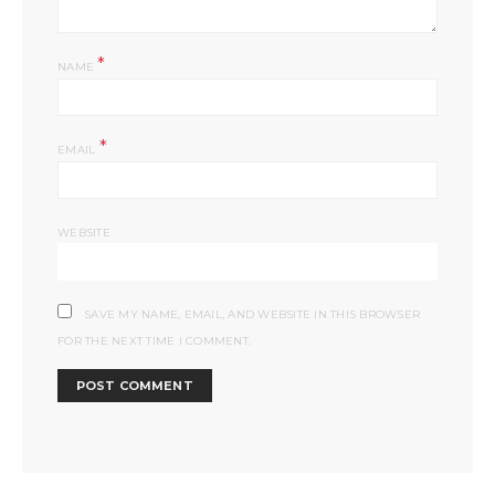
*
NAME
*
EMAIL
WEBSITE
SAVE MY NAME, EMAIL, AND WEBSITE IN THIS BROWSER
FOR THE NEXT TIME I COMMENT.