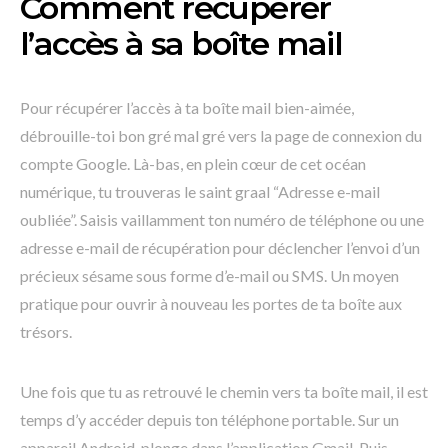
Comment récupérer
l’accès à sa boîte mail
Pour récupérer l’accès à ta boîte mail bien-aimée,
débrouille-toi bon gré mal gré vers la page de connexion du
compte Google. Là-bas, en plein cœur de cet océan
numérique, tu trouveras le saint graal “Adresse e-mail
oubliée”. Saisis vaillamment ton numéro de téléphone ou une
adresse e-mail de récupération pour déclencher l’envoi d’un
précieux sésame sous forme d’e-mail ou SMS. Un moyen
pratique pour ouvrir à nouveau les portes de ta boîte aux
trésors.
Une fois que tu as retrouvé le chemin vers ta boîte mail, il est
temps d’y accéder depuis ton téléphone portable. Sur un
appareil Android, plonge dans l’application Gmail. Puis