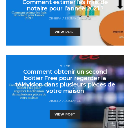
Comment estimer les frais de
notaire pour l’année 2021 ?
ZIMBRA ASSISTANCE
VIEW POST
GUIDE
Comment obtenir un second
boîtier Free pour regarder la
télévision dans plusieurs pièces de
votre maison
ZIMBRA ASSISTANCE
VIEW POST