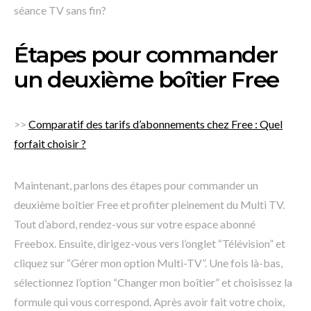
séance TV sans fin?
Étapes pour commander
un deuxième boîtier Free
>>
Comparatif des tarifs d’abonnements chez Free : Quel
forfait choisir ?
Maintenant, parlons des étapes pour commander un
deuxième boîtier Free et profiter pleinement du Multi TV.
Tout d’abord, rendez-vous sur votre espace abonné
Freebox. Ensuite, dirigez-vous vers l’onglet “Télévision” et
cliquez sur “Gérer mon option Multi-TV”. Une fois là-bas,
sélectionnez l’option “Changer mon boîtier” et choisissez la
formule qui vous correspond. Après avoir fait votre choix,