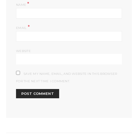
*
NAME
*
EMAIL
WEBSITE
SAVE MY NAME, EMAIL, AND WEBSITE IN THIS BROWSER
FOR THE NEXT TIME I COMMENT.