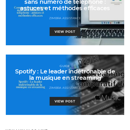
sans numéro de téléphone :
astuces et méthodes efficaces
ZIMBRA ASSISTANCE
VIEW POST
GUIDE
Spotify : Le leader indétrônable de
la musique en streaming
ZIMBRA ASSISTANCE
VIEW POST