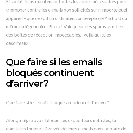
Et voilà! Tu as maintenant toutes les armes nécessaires pour
triompher contre les e-mails non sollicités sur n’importe quel
appareil – que ce soit un ordinateur, un téléphone Android ou
même un légendaire iPhone! Vainqueur des spams, gardien
des boîtes de réception impeccables…voilà qui tu es
désormais!
Que faire si les emails
bloqués continuent
d’arriver?
Que faire si les emails bloqués continuent d’arriver?
Alors, malgré avoir bloqué ces expéditeurs néfastes, tu
constates toujours l’arrivée de leurs e-mails dans ta boîte de