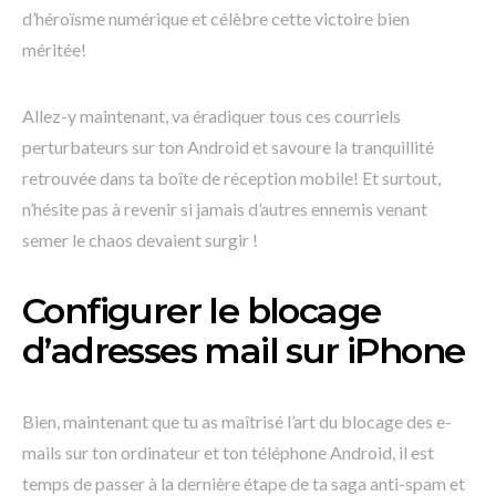
d’héroïsme numérique et célèbre cette victoire bien
méritée!
Allez-y maintenant, va éradiquer tous ces courriels
perturbateurs sur ton Android et savoure la tranquillité
retrouvée dans ta boîte de réception mobile! Et surtout,
n’hésite pas à revenir si jamais d’autres ennemis venant
semer le chaos devaient surgir !
Configurer le blocage
d’adresses mail sur iPhone
Bien, maintenant que tu as maîtrisé l’art du blocage des e-
mails sur ton ordinateur et ton téléphone Android, il est
temps de passer à la dernière étape de ta saga anti-spam et